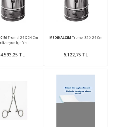
me
LCİM
Tromel 24 X 24 Cm -
MEDİKALCİM
Tromel 32 X 24 Cm
rilizasyon Için Yerli
4.593,25 TL
6.122,75 TL