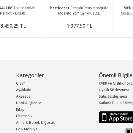
KALCİM
Toksin Dolabı
brtticaret
Cerrahi Pens Mosquito
MEDİ
Narkotik Dolabı
Moskito 9cm Eğri-düz 2 Li
Mosqui
8.450,25 TL
1.377,50 TL
Kategoriler
Önemli Bilgile
Giyim
KVKK ve Gizlilik Polit
Ayakkabı
Üyelik Sözleşmesi
Aksesuar
Satış Sözleşmesi
Hobi & Eğlence
Katkıda Bulun Sözle
Kitap
Elektronik
Anne & Bebek & Çocuk
Ev & Mobilya