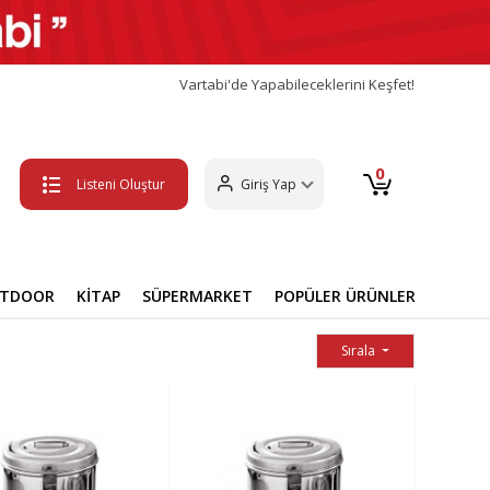
Vartabi'de Yapabileceklerini Keşfet!
0
Listeni Oluştur
Giriş Yap
UTDOOR
KİTAP
SÜPERMARKET
POPÜLER ÜRÜNLER
Sırala