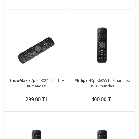
ShowMax
32pfk430912 Led Tv
Philips
43pfs685512 Smart Led
Kumandası
Tv Kumandası
299,00 TL
400,00 TL