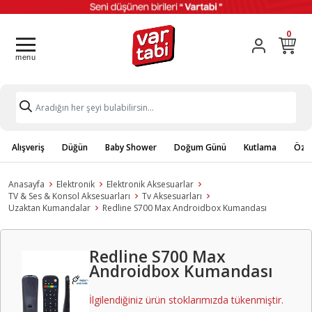
0
Alışveriş
Düğün
Baby Shower
Doğum Günü
Kutlama
Özel
Anasayfa
Elektronik
Elektronik Aksesuarlar
TV & Ses & Konsol Aksesuarları
Tv Aksesuarları
Uzaktan Kumandalar
Redline S700 Max Androidbox Kumandası
Redline S700 Max
Androidbox Kumandası
İlgilendiğiniz ürün stoklarımızda tükenmiştir.