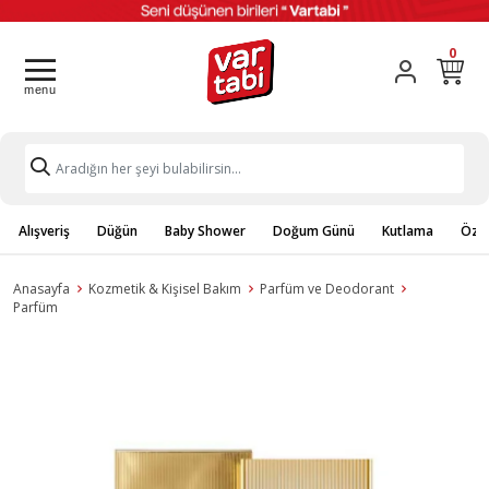
0
Alışveriş
Düğün
Baby Shower
Doğum Günü
Kutlama
Özel
Anasayfa
Kozmetik & Kişisel Bakım
Parfüm ve Deodorant
Parfüm