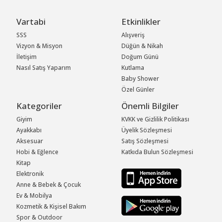
Vartabi
Etkinlikler
SSS
Alışveriş
Vizyon & Misyon
Düğün & Nikah
İletişim
Doğum Günü
Nasıl Satış Yaparım
Kutlama
Baby Shower
Özel Günler
Kategoriler
Önemli Bilgiler
Giyim
KVKK ve Gizlilik Politikası
Ayakkabı
Üyelik Sözleşmesi
Aksesuar
Satış Sözleşmesi
Hobi & Eğlence
Katkıda Bulun Sözleşmesi
Kitap
Elektronik
Anne & Bebek & Çocuk
Ev & Mobilya
Kozmetik & Kişisel Bakım
Spor & Outdoor