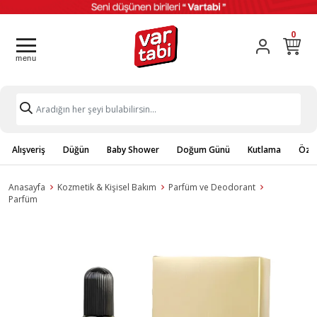
0
Alışveriş
Düğün
Baby Shower
Doğum Günü
Kutlama
Özel
Anasayfa
Kozmetik & Kişisel Bakım
Parfüm ve Deodorant
Parfüm