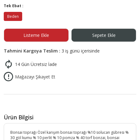
Tek Ebat :
Beden
Listeme Ekle
Sepete Ekle
Tahmini Kargoya Teslim :
3 iş günü içerisinde
14 Gün Ücretsiz İade
Mağazayı Şikayet Et
Ürün Bilgisi
Bonsai toprağı Özel karışım bonsai toprağı %10 solucan gübresi %
30 göl kumu % 10 perlit % 10 pomza % 40 torf bonzai, bonsai