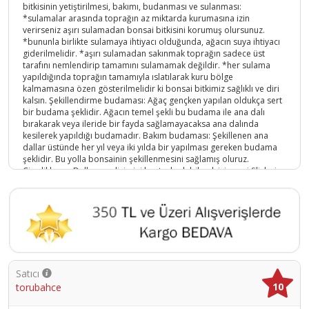
bitkisinin yetiştirilmesi, bakımı, budanması ve sulanması:
*sulamalar arasında toprağın az miktarda kurumasına izin
verirseniz aşırı sulamadan bonsai bitkisini korumuş olursunuz.
*bununla birlikte sulamaya ihtiyacı olduğunda, ağacın suya ihtiyacı
giderilmelidir. *aşırı sulamadan sakınmak toprağın sadece üst
tarafını nemlendirip tamamını sulamamak değildir. *her sulama
yapıldığında toprağın tamamıyla ıslatılarak kuru bölge
kalmamasına özen gösterilmelidir ki bonsai bitkimiz sağlıklı ve diri
kalsın. Şekillendirme budaması: Ağaç gençken yapılan oldukça sert
bir budama şeklidir. Ağacın temel şekli bu budama ile ana dalı
bırakarak veya ileride bir fayda sağlamayacaksa ana dalında
kesilerek yapıldığı budamadır. Bakım budaması: Şekillenen ana
dallar üstünde her yıl veya iki yılda bir yapılması gereken budama
şeklidir. Bu yolla bonsainin şekillenmesini sağlamış oluruz.
Çimdikleme: Dalların gelişimini kontrol edebilmek için yeni filizleri
koparmaya çimdikleme diyoruz. Yeni filizler çok hassas
olduğundan birçok durumda bu işlemi kesici aletlerle değil elimizle
de yapmamız mümkündür. *doğrudan güneş ışığı istemeyen bu
bitki aydınlık ortamları tercih eder. *bitkiyi çok fazla soğuk ve çok
sıcak havada bırakmak çiçeğe zarar verebilir. *hava akımlarından
kolay etkilenen bonsai bitkisi bu etkiden korunmalıdır. *her bitki
gibi zamanla topraktaki vitamin ve mineralleri tüketen bitkiye yılda
en az bir kere vitamin ve mineral desteği sağlanmalıdır. *bonzai
Satıcı
bitkisi bulunduğu ortamda başka cisimlerle temasta
10
torubahce
bulunmamalıdır. *yılın belirli gününde sararmış veya çürümüş
yaprakları makas yardımıyla budanmalıdır. Sulamada en önemli