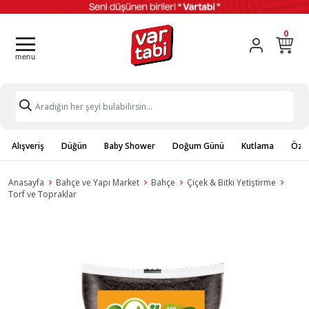
0
Alışveriş
Düğün
Baby Shower
Doğum Günü
Kutlama
Özel
Anasayfa
Bahçe ve Yapı Market
Bahçe
Çiçek & Bitki Yetiştirme
Torf ve Topraklar