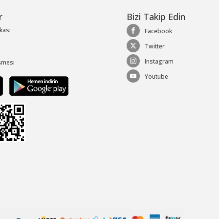
r
Bizi Takip Edin
ikası
Facebook
Twitter
Instagram
şmesi
Youtube