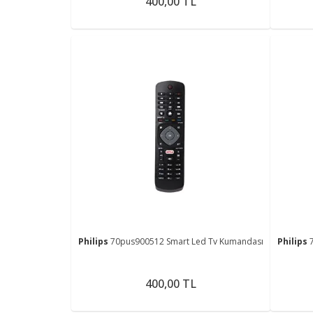
400,00 TL
Philips
70pus900512 Smart Led Tv Kumandası
Philips
400,00 TL