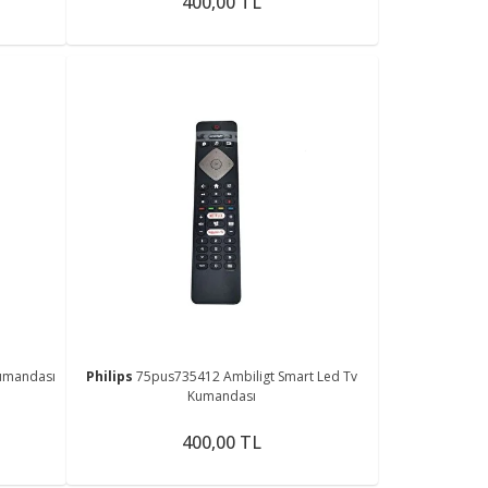
400,00 TL
umandası
Philips
75pus735412 Ambiligt Smart Led Tv
Kumandası
400,00 TL