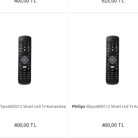
400,00 TL
625,00 TL
75pus830312 Smart Led Tv Kumandası
Philips
65pus890112 Smart Led Tv K
400,00 TL
400,00 TL