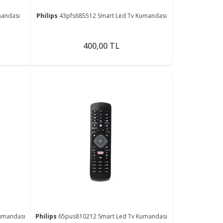
mandası
Philips
43pfs685512 Smart Led Tv Kumandası
400,00 TL
umandası
Philips
65pus810212 Smart Led Tv Kumandası