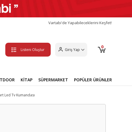
Vartabi'de Yapabileceklerini Keşfet!
0
Listeni Oluştur
Giriş Yap
UTDOOR
KİTAP
SÜPERMARKET
POPÜLER ÜRÜNLER
rt Led Tv Kumandası