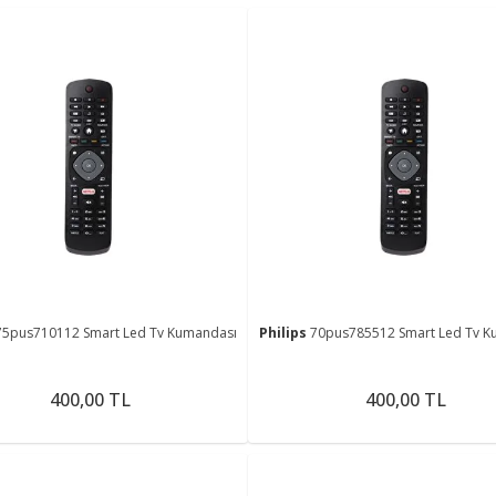
75pus710112 Smart Led Tv Kumandası
Philips
70pus785512 Smart Led Tv K
400,00 TL
400,00 TL