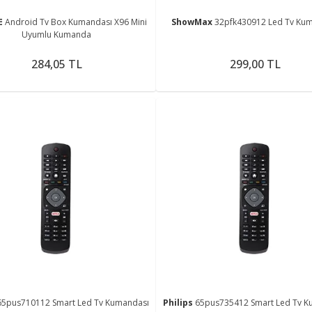
E
Android Tv Box Kumandası X96 Mini
ShowMax
32pfk430912 Led Tv Ku
Uyumlu Kumanda
284,05 TL
299,00 TL
65pus710112 Smart Led Tv Kumandası
Philips
65pus735412 Smart Led Tv K