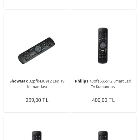
ShowMax
32pfk430912 Led Tv
Philips
43pfs685512 Smart Led
Kumandası
Tv Kumandası
299,00 TL
400,00 TL