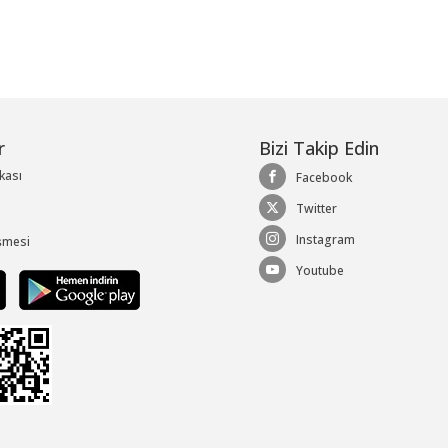
r
Bizi Takip Edin
ikası
Facebook
Twitter
Instagram
şmesi
Youtube