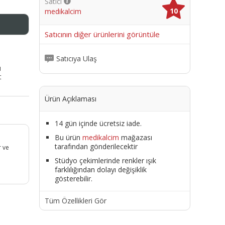
Satıcı
10
medikalcim
me
Satıcının diğer ürünlerini görüntüle
Satıcıya Ulaş
ı
t
Ürün Açıklaması
14 gün içinde ücretsiz iade.
Bu ürün
medikalcim
mağazası
tarafından gönderilecektir
r ve
Stüdyo çekimlerinde renkler ışık
farklılığından dolayı değişiklik
gösterebilir.
Tüm Özellikleri Gör