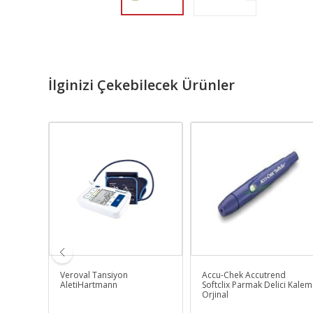
İlginizi Çekebilecek Ürünler
n Jel
Veroval Tansiyon
Accu-Chek Accutrend
ll)
AletiHartmann
Softclix Parmak Delici Kalem
Orjinal