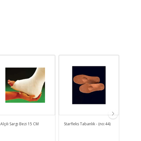
Alçılı Sargı Bezi 15 CM
Starfleks Tabanlık - (no:44)
Havalı 