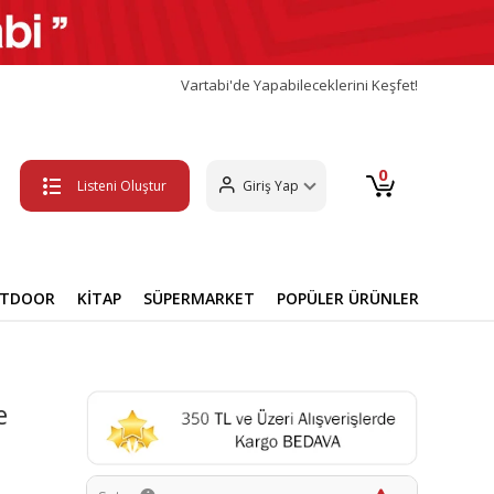
Vartabi'de Yapabileceklerini Keşfet!
0
Listeni Oluştur
Giriş Yap
UTDOOR
KİTAP
SÜPERMARKET
POPÜLER ÜRÜNLER
e