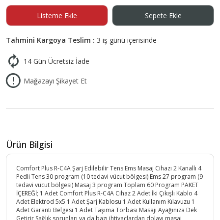
Listeme Ekle
Sepete Ekle
Tahmini Kargoya Teslim :
3 iş günü içerisinde
14 Gün Ücretsiz İade
Mağazayı Şikayet Et
Ürün Bilgisi
Comfort Plus R-C4A Şarj Edilebilir Tens Ems Masaj Cihazı 2 Kanallı 4
Pedli Tens 30 program (10 tedavi vücut bölgesi) Ems 27 program (9
tedavi vücut bölgesi) Masaj 3 program Toplam 60 Program PAKET
İÇEREĞİ; 1 Adet Comfort Plus R-C4A Cihaz 2 Adet İki Çıkışlı Kablo 4
Adet Elektrod 5x5 1 Adet Şarj Kablosu 1 Adet Kullanım Kılavuzu 1
Adet Garanti Belgesi 1 Adet Taşıma Torbası Masajı Ayağınıza Dek
Getirir Sağlık sorunları ya da bazı ihtiyaçlardan dolayı masaj