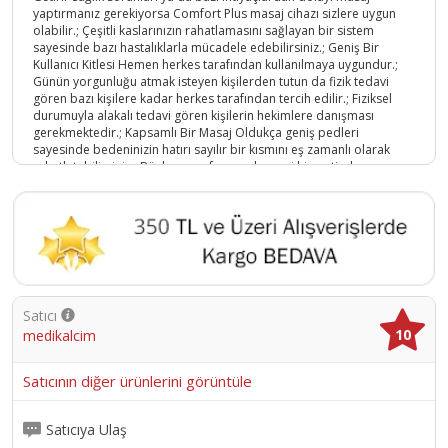
yaptırmanız gerekiyorsa Comfort Plus masaj cihazı sizlere uygun
olabilir.; Çeşitli kaslarınızın rahatlamasını sağlayan bir sistem
sayesinde bazı hastalıklarla mücadele edebilirsiniz.; Geniş Bir
Kullanıcı Kitlesi Hemen herkes tarafından kullanılmaya uygundur.;
Günün yorgunluğu atmak isteyen kişilerden tutun da fizik tedavi
gören bazı kişilere kadar herkes tarafından tercih edilir.; Fiziksel
durumuyla alakalı tedavi gören kişilerin hekimlere danışması
gerekmektedir.; Kapsamlı Bir Masaj Oldukça geniş pedleri
sayesinde bedeninizin hatırı sayılır bir kısmını eş zamanlı olarak
rahatlatabilirsiniz.; Böylece profesyonel masaj hizmetinden
aldığınız hizmeti evinizde tek başınıza elde edebilirsiniz.; Sadece
birkaç tuşa basarak üzerinizdeki gerginliği almak mümkündür.;
Sporculara Özellikle Tavsiye Edilir Profesyonel ya da hobi olarak sık
sık spor yapan kişilerin kasları bir süre sonra fazla miktarda
sertleşebilir.; Kasların haddinden fazla yıpranması sporcuların
yaşam kalitesini düşürebilir.; Comfort Plus masaj cihazı sayesinde
kaslarınızı gevşetebilirsiniz.; Kompakt Bir Tasarım Makul ölçülere
sahiptir.; Sadece birkaç tane tuşla kontrol edilmektedir.; Bu sayede
Satıcı
hemen herkes tarafından kullanılabilir.; Ekranı oldukça geniştir.;
10
medikalcim
Böylece sayıları çok rahat bir şekilde görebilirsiniz.; Saklaması
Gayet Kolay Uygun gördüğünüz herhangi bir çanta içerisinde
muhafaza edilebilir.; Darbelerden etkilenmesini engelleyecek bir
Satıcının diğer ürünlerini görüntüle
plastik malzeme kullanılarak imal edilmiştir.; Senelerce sizlere
hizmet verir.
Ürün Kodu :
7319-546764332564
Satıcıya Ulaş