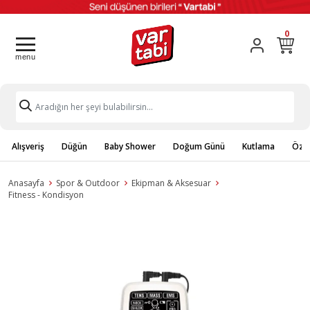
0
Alışveriş
Düğün
Baby Shower
Doğum Günü
Kutlama
Özel
Anasayfa
Spor & Outdoor
Ekipman & Aksesuar
Fitness - Kondisyon