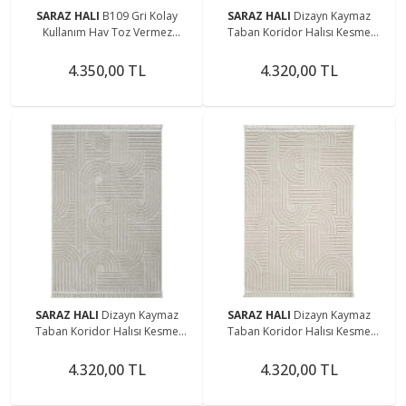
SARAZ HALI
B109 Gri Kolay
SARAZ HALI
Dizayn Kaymaz
Kullanım Hav Toz Vermez
Taban Koridor Halısı Kesme
Yumuşak Dokulu Uzun Tüylü
Yolluk Mutfak Halısı Modern Salon
Modern Shaggy Halı
Halısı 1090 GRİ
4.350,00 TL
4.320,00 TL
SARAZ HALI
Dizayn Kaymaz
SARAZ HALI
Dizayn Kaymaz
Taban Koridor Halısı Kesme
Taban Koridor Halısı Kesme
Yolluk Mutfak Halısı Modern Salon
Yolluk Mutfak Halısı Modern Salon
Halısı 1090 GRİ
Halısı 1090 BEJ
4.320,00 TL
4.320,00 TL