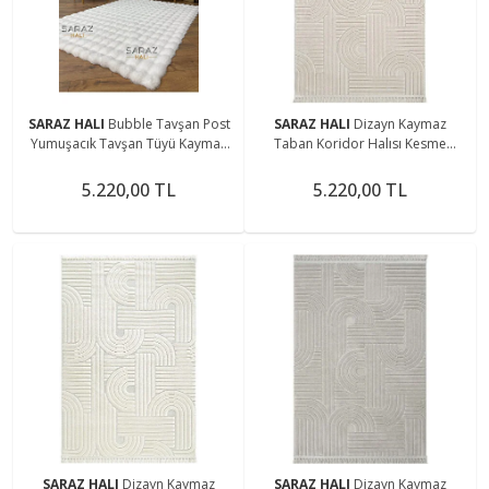
SARAZ HALI
Bubble Tavşan Post
SARAZ HALI
Dizayn Kaymaz
Yumuşacık Tavşan Tüyü Kaymaz
Taban Koridor Halısı Kesme
Yıkanabilir Beyaz
Yolluk Mutfak Halısı Modern Salon
Halısı 1090 BEJ
5.220,00 TL
5.220,00 TL
SARAZ HALI
Dizayn Kaymaz
SARAZ HALI
Dizayn Kaymaz