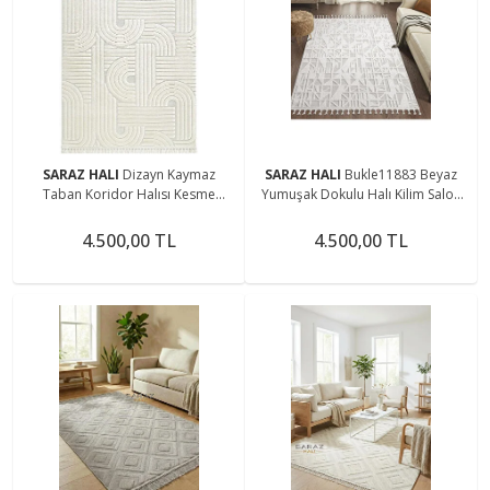
SARAZ HALI
Dizayn Kaymaz
SARAZ HALI
Bukle11883 Beyaz
Taban Koridor Halısı Kesme
Yumuşak Dokulu Halı Kilim Salon
Yolluk Mutfak Halısı Modern Salon
Mutfak Koridor Kesme Yolluk
Halısı 1090 KREM
Dokuma Makine Halısı
4.500,00 TL
4.500,00 TL