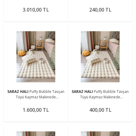
Vermez Halı Kahve
Yıkanabilir Salon Koridor Mutfak
Halı
3.010,00 TL
240,00 TL
SARAZ HALI
Puffy Bubble Tavşan
SARAZ HALI
Puffy Bubble Tavşan
Tüyü Kaymaz Makinede
Tüyü Kaymaz Makinede
Yıkanabilir Salon Koridor Mutfak
Yıkanabilir Salon Koridor Mutfak
Halı
Halı
1.600,00 TL
400,00 TL