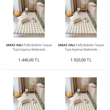
SARAZ HALI
Puffy Bubble Tavşan
SARAZ HALI
Puffy Bubble Tavşan
Tüyü Kaymaz Makinede
Tüyü Kaymaz Makinede
Yıkanabilir Salon Koridor Mutfak
Yıkanabilir Salon Koridor Mutfak
Halı
Halı
1.440,00 TL
1.920,00 TL