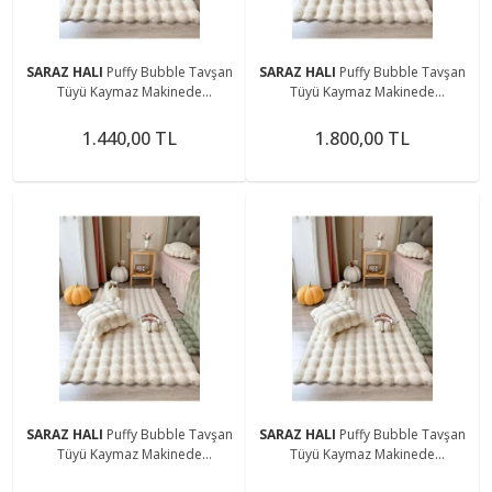
SARAZ HALI
Puffy Bubble Tavşan
SARAZ HALI
Puffy Bubble Tavşan
Tüyü Kaymaz Makinede
Tüyü Kaymaz Makinede
Yıkanabilir Salon Koridor Mutfak
Yıkanabilir Salon Koridor Mutfak
Halı
Halı
1.440,00 TL
1.800,00 TL
SARAZ HALI
Puffy Bubble Tavşan
SARAZ HALI
Puffy Bubble Tavşan
Tüyü Kaymaz Makinede
Tüyü Kaymaz Makinede
Yıkanabilir Salon Koridor Mutfak
Yıkanabilir Salon Koridor Mutfak