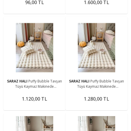
Halı
Halı
96,00 TL
1.600,00 TL
SARAZ HALI
Puffy Bubble Tavşan
SARAZ HALI
Puffy Bubble Tavşan
Tüyü Kaymaz Makinede
Tüyü Kaymaz Makinede
Yıkanabilir Salon Koridor Mutfak
Yıkanabilir Salon Koridor Mutfak
Halı
Halı
1.120,00 TL
1.280,00 TL