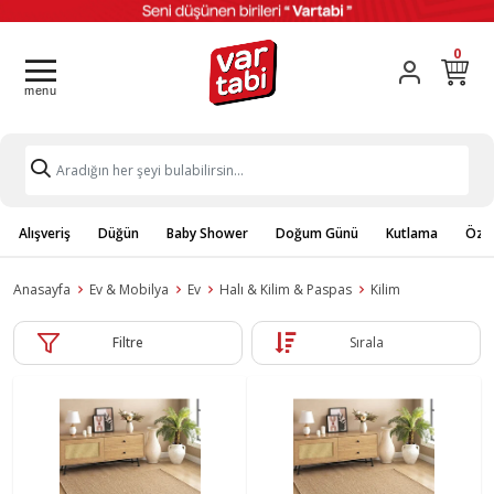
0
Alışveriş
Düğün
Baby Shower
Doğum Günü
Kutlama
Özel
Anasayfa
Ev & Mobilya
Ev
Halı & Kilim & Paspas
Kilim
Filtre
Sırala