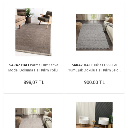
SARAZ HALI
Parma Düz Kahve
SARAZ HALI
Bukle11883 Gri
Model Dokuma Halı Kilim Yolluk
Yumuşak Dokulu Halı Kilim Salon
Salon Halısı Modern Dokuma
Mutfak Koridor Kesme Yolluk
Dokuma Makine Halısı
898,07 TL
900,00 TL