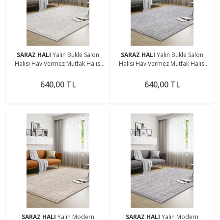
SARAZ HALI
Yalın Bukle Salon
SARAZ HALI
Yalın Bukle Salon
Halısı Hav Vermez Mutfak Halısı
Halısı Hav Vermez Mutfak Halısı
Çocuk Odası Halısı Koridor 5579
Çocuk Odası Halısı Koridor 5579
KREM
GRİ
640,00 TL
640,00 TL
SARAZ HALI
Yalın Modern
SARAZ HALI
Yalın Modern