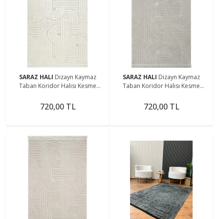
SARAZ HALI
Dizayn Kaymaz
SARAZ HALI
Dizayn Kaymaz
Taban Koridor Halısı Kesme
Taban Koridor Halısı Kesme
Yolluk Mutfak Halısı Modern Salon
Yolluk Mutfak Halısı Modern Salon
Halısı 1090 KREM
Halısı 1090 GRİ
720,00 TL
720,00 TL