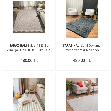
SARAZ HALI
Bukle11883 Bej
SARAZ HALI
Şönil Dokuma
Yumuşak Dokulu Halı Kilim Salon
Kayma Yapmaz Makinede
Mutfak Koridor Kesme Yolluk
Yıkanabilir Leke Tutmaz Kesme
Dokuma Makine Halısı
Bohem Kilim Antrasit 2
480,00 TL
480,00 TL