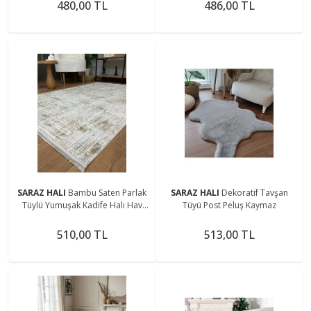
Halı
480,00 TL
486,00 TL
SARAZ HALI
Bambu Saten Parlak
SARAZ HALI
Dekoratif Tavşan
Tüylü Yumuşak Kadife Halı Hav
Tüyü Post Peluş Kaymaz
Tüy Vermez Serpme Bej
510,00 TL
513,00 TL