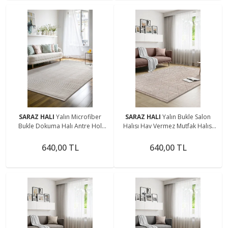
SARAZ HALI
Yalın Microfiber
SARAZ HALI
Yalın Bukle Salon
Bukle Dokuma Halı Antre Hol
Halısı Hav Vermez Mutfak Halısı
Kesme Halı Yolluk 5771 Krem
Çocuk Odası Halısı Koridor 5579
BEJ
640,00 TL
640,00 TL