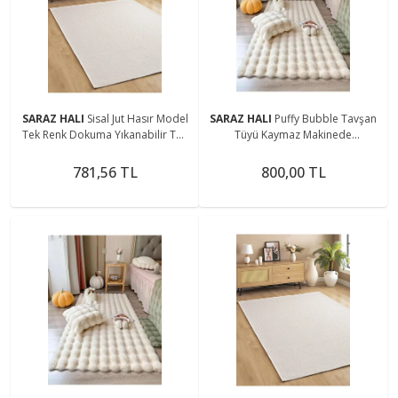
SARAZ HALI
Sisal Jut Hasır Model
SARAZ HALI
Puffy Bubble Tavşan
Tek Renk Dokuma Yıkanabilir Toz
Tüyü Kaymaz Makinede
Vermez Halı Krem
Yıkanabilir Salon Koridor Mutfak
Halı
781,56 TL
800,00 TL