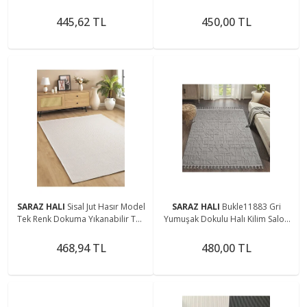
Salon Halısı Modern Dokuma
Mutfak Koridor Kesme Yolluk
Dokuma Makine Halısı
445,62 TL
450,00 TL
SARAZ HALI
Sisal Jut Hasır Model
SARAZ HALI
Bukle11883 Gri
Tek Renk Dokuma Yıkanabilir Toz
Yumuşak Dokulu Halı Kilim Salon
Vermez Halı Krem
Mutfak Koridor Kesme Yolluk
Dokuma Makine Halısı
468,94 TL
480,00 TL