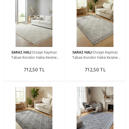
SARAZ HALI
Dizayn Kaymaz
SARAZ HALI
Dizayn Kaymaz
Taban Koridor Halısı Kesme
Taban Koridor Halısı Kesme
Yolluk Mutfak Halısı Modern Salon
Yolluk Mutfak Halısı Modern Salon
Halısı 1089 BEJ
Halısı 1089 GRİ
712,50 TL
712,50 TL