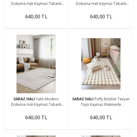
Dokuma Halı Kaymaz Tabanlı
Dokuma Halı Kaymaz Tabanlı
Yıkanabilir Salon ve Oturma
Yıkanabilir Salon ve Oturma
Odası Halısı 5577 Bej
Odası Halısı 5577 Gri
640,00 TL
640,00 TL
SARAZ HALI
Yalın Modern
SARAZ HALI
Puffy Bubble Tavşan
Dokuma Halı Kaymaz Tabanlı
Tüyü Kaymaz Makinede
Yıkanabilir Salon ve Oturma
Yıkanabilir Salon Koridor Mutfak
Odası Halısı 5577 Krem
Halı
640,00 TL
640,00 TL