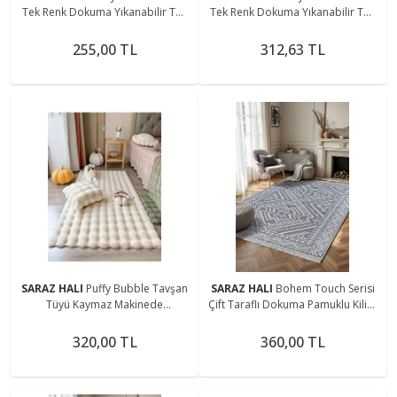
Tek Renk Dokuma Yıkanabilir Toz
Tek Renk Dokuma Yıkanabilir Toz
Vermez Halı Kahve
Vermez Halı Krem
255,00 TL
312,63 TL
SARAZ HALI
Puffy Bubble Tavşan
SARAZ HALI
Bohem Touch Serisi
Tüyü Kaymaz Makinede
Çift Taraflı Dokuma Pamuklu Kilim
Yıkanabilir Salon Koridor Mutfak
1701 Siyah
Halı
320,00 TL
360,00 TL