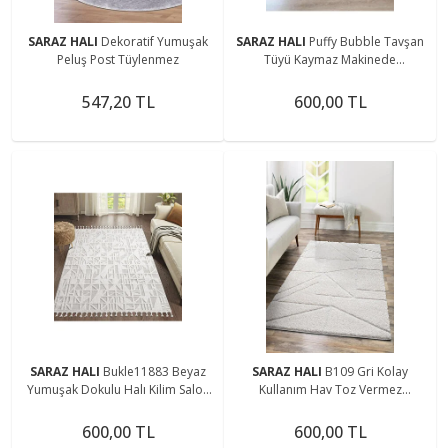
SARAZ HALI
Dekoratif Yumuşak
SARAZ HALI
Puffy Bubble Tavşan
Peluş Post Tüylenmez
Tüyü Kaymaz Makinede
Yıkanabilir Salon Koridor Mutfak
Halı
547,20 TL
600,00 TL
SARAZ HALI
Bukle11883 Beyaz
SARAZ HALI
B109 Gri Kolay
Yumuşak Dokulu Halı Kilim Salon
Kullanım Hav Toz Vermez
Mutfak Koridor Kesme Yolluk
Yumuşak Dokulu Uzun Tüylü
Dokuma Makine Halısı
Modern Shaggy Halı
600,00 TL
600,00 TL