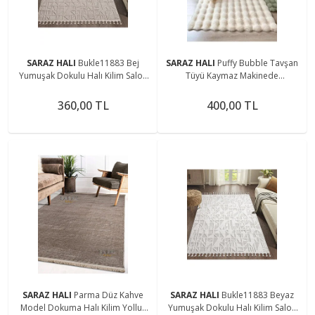
SARAZ HALI
Bukle11883 Bej
SARAZ HALI
Puffy Bubble Tavşan
Yumuşak Dokulu Halı Kilim Salon
Tüyü Kaymaz Makinede
Mutfak Koridor Kesme Yolluk
Yıkanabilir Salon Koridor Mutfak
Dokuma Makine Halısı
Halı
360,00 TL
400,00 TL
SARAZ HALI
Parma Düz Kahve
SARAZ HALI
Bukle11883 Beyaz
Model Dokuma Halı Kilim Yolluk
Yumuşak Dokulu Halı Kilim Salon