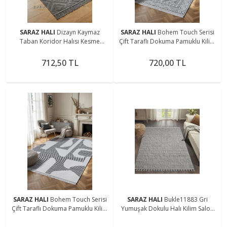
SARAZ HALI
Dizayn Kaymaz
SARAZ HALI
Bohem Touch Serisi
Taban Koridor Halısı Kesme
Çift Taraflı Dokuma Pamuklu Kilim
Yolluk Mutfak Halısı Modern Salon
1701 Siyah
Halısı 1089 ANTRASİT
712,50 TL
720,00 TL
SARAZ HALI
Bohem Touch Serisi
SARAZ HALI
Bukle11883 Gri
Çift Taraflı Dokuma Pamuklu Kilim
Yumuşak Dokulu Halı Kilim Salon
2108 Siyah
Mutfak Koridor Kesme Yolluk
Dokuma Makine Halısı