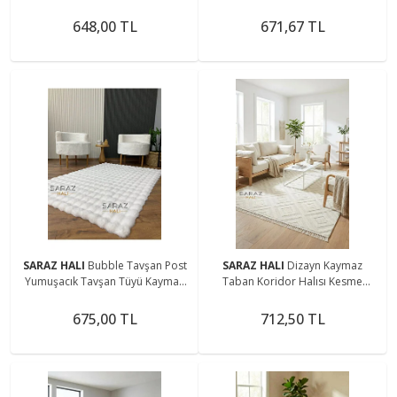
Salon Halısı Modern Dokuma
648,00 TL
671,67 TL
SARAZ HALI
Bubble Tavşan Post
SARAZ HALI
Dizayn Kaymaz
Yumuşacık Tavşan Tüyü Kaymaz
Taban Koridor Halısı Kesme
Yıkanabilir Beyaz
Yolluk Mutfak Halısı Modern Salon
Halısı 1089 KREM
675,00 TL
712,50 TL