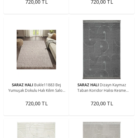
720,00 TL
720,00 TL
SARAZ HALI
Bukle11883 Bej
SARAZ HALI
Dizayn Kaymaz
Yumuşak Dokulu Halı Kilim Salon
Taban Koridor Halısı Kesme
Mutfak Koridor Kesme Yolluk
Yolluk Mutfak Halısı Modern Salon
Dokuma Makine Halısı
Halısı 1090 ANTRASİT
720,00 TL
720,00 TL