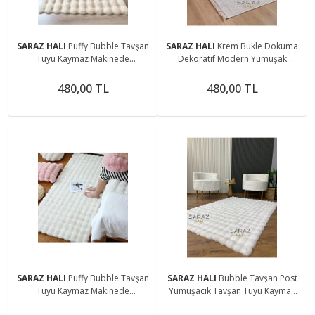
SARAZ HALI
Puffy Bubble Tavşan
SARAZ HALI
Krem Bukle Dokuma
Tüyü Kaymaz Makinede
Dekoratif Modern Yumuşak
Yıkanabilir Salon Koridor Mutfak
Dokulu Salon Koridor Mutfak
Halı
Halısı
480,00 TL
480,00 TL
SARAZ HALI
Puffy Bubble Tavşan
SARAZ HALI
Bubble Tavşan Post
Tüyü Kaymaz Makinede
Yumuşacık Tavşan Tüyü Kaymaz
Yıkanabilir Salon Koridor Mutfak
Yıkanabilir Beyaz