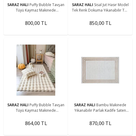
SARAZ HALI
Puffy Bubble Tavşan
SARAZ HALI
Sisal Jut Hasır Model
Tüyü Kaymaz Makinede
Tek Renk Dokuma Yıkanabilir Toz
Yıkanabilir Salon Koridor Mutfak
Vermez Halı Krem
Halı
800,00 TL
850,00 TL
SARAZ HALI
Puffy Bubble Tavşan
SARAZ HALI
Bambu Makinede
Tüyü Kaymaz Makinede
Yıkanabilir Parlak Kadife Saten
Yıkanabilir Salon Koridor Mutfak
Salon Koridor Mutfak Halısı
Halı
Çerçeve Kahve
864,00 TL
870,00 TL