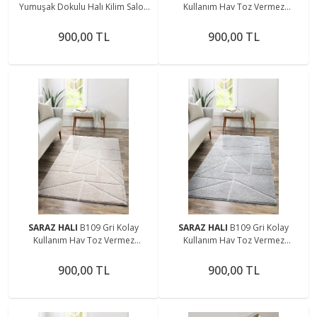
Yumuşak Dokulu Halı Kilim Salon
Kullanım Hav Toz Vermez
Mutfak Koridor Kesme Yolluk
Yumuşak Dokulu Uzun Tüylü
Dokuma Makine Halısı
Modern Shaggy Halı
900,00 TL
900,00 TL
SARAZ HALI
B109 Gri Kolay
SARAZ HALI
B109 Gri Kolay
Kullanım Hav Toz Vermez
Kullanım Hav Toz Vermez
Yumuşak Dokulu Uzun Tüylü
Yumuşak Dokulu Uzun Tüylü
Modern Shaggy Halı
Modern Shaggy Halı
900,00 TL
900,00 TL