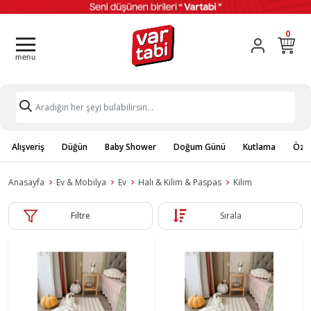
0
Alışveriş
Düğün
Baby Shower
Doğum Günü
Kutlama
Özel
Anasayfa
Ev & Mobilya
Ev
Halı & Kilim & Paspas
Kilim
Filtre
Sırala