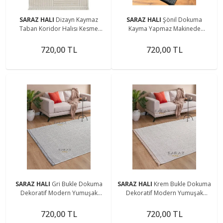
SARAZ HALI
Dizayn Kaymaz
SARAZ HALI
Şönil Dokuma
Taban Koridor Halısı Kesme
Kayma Yapmaz Makinede
Yolluk Mutfak Halısı Modern Salon
Yıkanabilir Leke Tutmaz Kesme
Halısı 1090 BEJ
Bohem Kilim Antrasit 2
720,00 TL
720,00 TL
SARAZ HALI
Gri Bukle Dokuma
SARAZ HALI
Krem Bukle Dokuma
Dekoratif Modern Yumuşak
Dekoratif Modern Yumuşak
Dokulu Salon Koridor Mutfak
Dokulu Salon Koridor Mutfak
Halısı
Halısı
720,00 TL
720,00 TL