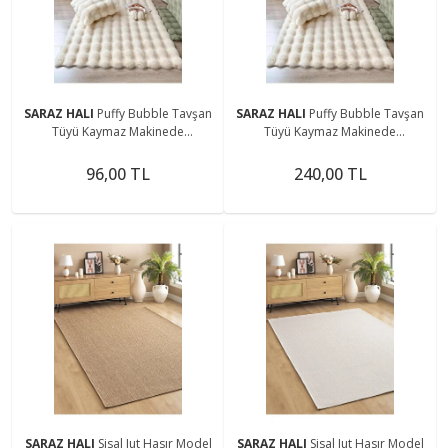
SARAZ HALI
Puffy Bubble Tavşan
SARAZ HALI
Puffy Bubble Tavşan
Tüyü Kaymaz Makinede
Tüyü Kaymaz Makinede
Yıkanabilir Salon Koridor Mutfak
Yıkanabilir Salon Koridor Mutfak
Halı
Halı
96,00 TL
240,00 TL
SARAZ HALI
Sisal Jut Hasır Model
SARAZ HALI
Sisal Jut Hasır Model