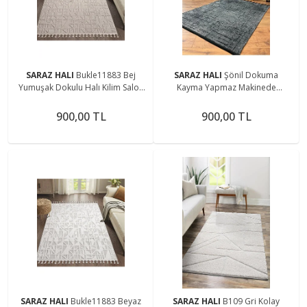
SARAZ HALI
Bukle11883 Bej
SARAZ HALI
Şönil Dokuma
Yumuşak Dokulu Halı Kilim Salon
Kayma Yapmaz Makinede
Mutfak Koridor Kesme Yolluk
Yıkanabilir Leke Tutmaz Kesme
Dokuma Makine Halısı
Bohem Kilim Antrasit 2
900,00 TL
900,00 TL
SARAZ HALI
Bukle11883 Beyaz
SARAZ HALI
B109 Gri Kolay