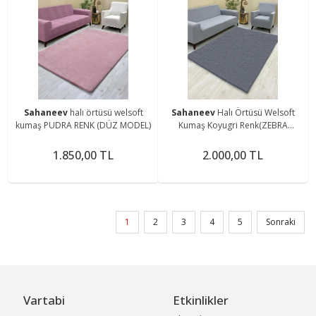
Sahaneev
halı örtüsü welsoft
Sahaneev
Halı Örtüsü Welsoft
kumaş PUDRA RENK (DÜZ MODEL)
Kumaş Koyugri Renk(ZEBRA
MODEL)
1.850,00 TL
2.000,00 TL
1
2
3
4
5
Sonraki
Vartabi
Etkinlikler