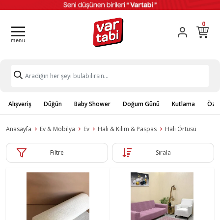
0
Alışveriş
Düğün
Baby Shower
Doğum Günü
Kutlama
Özel
Anasayfa
Ev & Mobilya
Ev
Halı & Kilim & Paspas
Halı Örtüsü
Filtre
Sırala