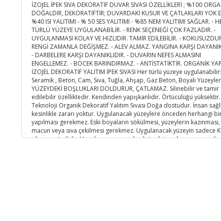
İZOJEL İPEK SIVA DEKORATİF DUVAR SIVASI ÖZELLİKLERİ ; %100 ORGA
DOĞALDIR, DEKORATİFTİR; DUVARDAKİ KUSUR VE ÇATLAKLARI YOK ED
%40 ISI YALITIMI - % 50 SES YALITIMI - %85 NEM YALITIMI SAĞLAR. - H
TÜRLÜ YÜZEYE UYGULANABİLİR. - RENK SEÇENEĞİ ÇOK FAZLADIR. -
UYGULANMASI KOLAY VE HIZLIDIR. TAMİR EDİLEBİLİR. - KOKUSUZDUR
RENGİ ZAMANLA DEĞİŞMEZ. - ALEV ALMAZ. YANGINA KARŞI DAYANIK
- DARBELERE KARŞI DAYANIKLIDIR. - DUVARIN NEFES ALMASINI
ENGELLEMEZ. - BÖCEK BARINDIRMAZ. - ANTİSTATİKTİR. ORGANİK YA
İZOJEL DEKORATİF YALITIM İPEK SIVASI Her türlü yüzeye uygulanabilir
Seramik , Beton, Cam, Sıva, Tuğla, Ahşap, Gaz Beton, Boyalı Yüzeyler
YÜZEYDEKİ BOŞLUKLARI DOLDURUR, ÇATLAMAZ. Silinebilir ve tamir
edilebilir özelliktedir. Kendinden yapışkanlıdır. Örtücülüğü yüksektir.
Teknoloji Organik Dekoratif Yalıtım Sıvası Doğa dostudur. İnsan sağl
kesinlikle zararı yoktur. Uygulanacak yüzeylere önceden herhangi bi
yapılması gerekmez. Eski boyaların sökülmesi, yüzeylerin kazınması,
macun veya sıva çekilmesi gerekmez. Uygulanacak yüzeyin sadece 
olması yeterlidir. Uygulama esnasında ekstra bir malzemeye gerek y
Her sıcaklıkta uygulama yapılabilir. Sarfiyat: Yüzeye tek kat uygulama
yapılması yeterlidir. Ürünün yüzeye uygulama kalınlığı 1,6 mm ile 2
arasında olmalıdır. Depolama: Oda sıcaklığı depolama için uygundu
Özel bir ortamda depolama gerektirmez. İZOJEL İPEK SIVA DEKORAT
DUVAR SIVASI NASIL HAZIRLANIR? BİR KABIN İÇERİSİNE 5 LT SU KONU
PAKET ÜRÜN SUYUN İÇERİSİNE BOŞALTILIR. YAKLAŞIK 10 DK KARIŞTIRI
DAHA SONRA 30 DK KADAR DİNLENDİRİLİP DUVARA PLASTİK MALA İL
UYGULANIR. UYGULAMA ESNASINDA MALAYI 5 DERECE AÇI İLE TUTM
İŞİNİZİ KOLAYLAŞTIRACAKTIR. 1 PAKET İPEK SIVA İLE YAKLAŞIK 4 M2 