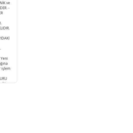
NİK ve
ER. -
ER
.
LIDIR.
PIDAKİ
:
.
 Yeni
ığına
r işlem
KURU
oktur.
 mm
r.
İF
LUR. 1
LIR.
E
ANIZ
ALAN