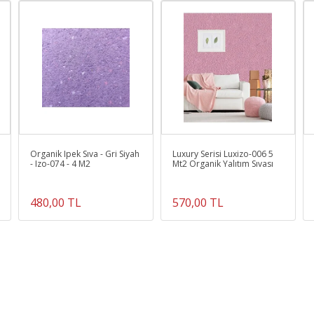
KAPLANABİLİR. YÜZEYE UYGULANAN ÜRÜN 12 İLE 24 SAAT ARASIND
KURUR.
Ürün Kodu :
10556-İZO.019
Organik Ipek Sıva - Gri Siyah
Luxury Serisi Luxizo-006 5
- Izo-074 - 4 M2
Mt2 Organik Yalıtım Sıvası
480,00 TL
570,00 TL