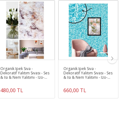
A
Organik Ipek Sıva -
Organik Ipek Sıva -
Organik
Dekoratif Yalıtım Sıvası - Ses
Dekoratif Yalıtım Sıvası - Ses
Dekorati
& Isı & Nem Yalıtımı - Izo-
& Isı & Nem Yalıtımı - Izo-
& Isı & 
070 - 4 M2
038 - 6 m2
060 - 4
480,00 TL
660,00 TL
480,0