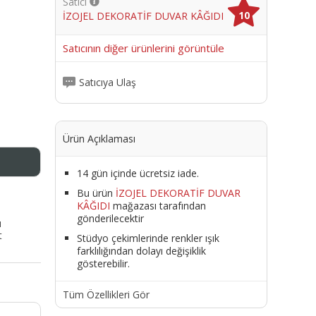
Satıcı
10
İZOJEL DEKORATİF DUVAR KÂĞIDI
me
Satıcının diğer ürünlerini görüntüle
Satıcıya Ulaş
Ürün Açıklaması
14 gün içinde ücretsiz iade.
Bu ürün
İZOJEL DEKORATİF DUVAR
KÂĞIDI
mağazası tarafından
gönderilecektir
ı
t
Stüdyo çekimlerinde renkler ışık
farklılığından dolayı değişiklik
gösterebilir.
Tüm Özellikleri Gör