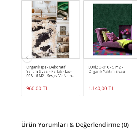
Organik Ipek Dekoratif
LUXİZO-010 - 5 m2 -
sı - Ses
Yalıtım Sıvası - Parlak - Izo-
Organik Yalıtım Sıvası
 Izo-
028 - 6 M2 - Ses,ısı Ve Nem
Yalıtımı
960,00 TL
1.140,00 TL
Ürün Yorumları & Değerlendirme (0)