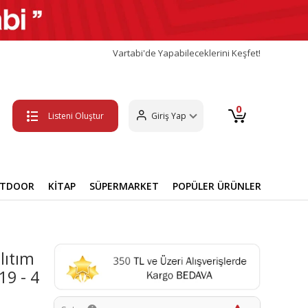
Vartabi'de Yapabileceklerini Keşfet!
0
Listeni Oluştur
Giriş Yap
UTDOOR
KİTAP
SÜPERMARKET
POPÜLER ÜRÜNLER
lıtım
19 - 4