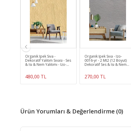
zo-004-
Organik Ipek Sıva -
Organik Ipek Sıva - Izo-
-
Dekoratif Yalıtım Sıvası - Ses
0016-yr - 2 Mt2 (12 Boyut)
& Nem
& Isı & Nem Yalıtımı - Izo-
Dekoratif Ses & Isı & Nem
003 Sarı - 4 M2
Yalıtım Sıvası
480,00 TL
270,00 TL
Ürün Yorumları & Değerlendirme (0)