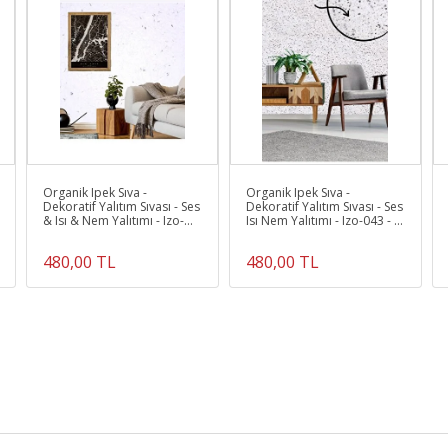
Ürün Kodu :
10556-İZO.071
Organik Ipek Sıva -
Organik Ipek Sıva -
Dekoratif Yalıtım Sıvası - Ses
Dekoratif Yalıtım Sıvası - Ses
& Isı & Nem Yalıtımı - Izo-
Isı Nem Yalıtımı - Izo-043 - 4
022 - 4 M2
m2
480,00 TL
480,00 TL