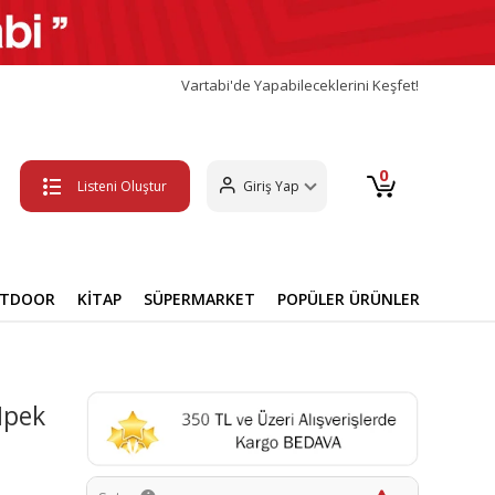
Vartabi'de Yapabileceklerini Keşfet!
0
Listeni Oluştur
Giriş Yap
UTDOOR
KİTAP
SÜPERMARKET
POPÜLER ÜRÜNLER
Ipek