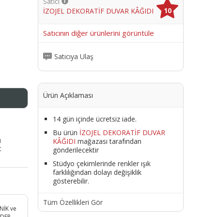
Satıcı
10
İZOJEL DEKORATİF DUVAR KÂĞIDI
me
Satıcının diğer ürünlerini görüntüle
Satıcıya Ulaş
Ürün Açıklaması
14 gün içinde ücretsiz iade.
Bu ürün
İZOJEL DEKORATİF DUVAR
ı
KÂĞIDI
mağazası tarafından
t
gönderilecektir
Stüdyo çekimlerinde renkler ışık
farklılığından dolayı değişiklik
gösterebilir.
Tüm Özellikleri Gör
NİK ve
ER. -