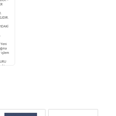
ER
.
LIDIR.
PIDAKİ
:
.
 Yeni
ığına
r işlem
KURU
oktur.
 mm
r.
İF
LUR. 1
LIR.
E
ANIZ
ALAN
A