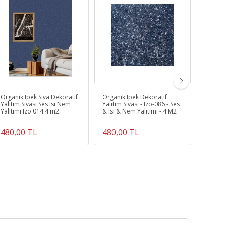
Organik Ipek Sıva Dekoratif
Organik Ipek Dekoratif
Organik
Yalıtım Sıvası Ses Isı Nem
Yalıtım Sıvası - Izo-086 - Ses
Dekorati
Yalıtımı Izo 014 4 m2
& Isı & Nem Yalıtımı - 4 M2
& Isı & 
049 - 4
480,00 TL
480,00 TL
480,0