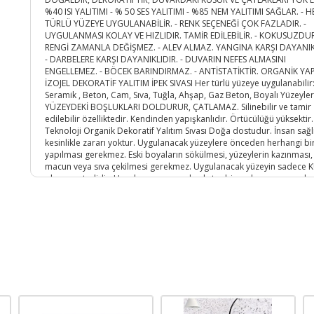
%40 ISI YALITIMI - % 50 SES YALITIMI - %85 NEM YALITIMI SAĞLAR. - H
TÜRLÜ YÜZEYE UYGULANABİLİR. - RENK SEÇENEĞİ ÇOK FAZLADIR. -
UYGULANMASI KOLAY VE HIZLIDIR. TAMİR EDİLEBİLİR. - KOKUSUZDUR
RENGİ ZAMANLA DEĞİŞMEZ. - ALEV ALMAZ. YANGINA KARŞI DAYANIK
- DARBELERE KARŞI DAYANIKLIDIR. - DUVARIN NEFES ALMASINI
ENGELLEMEZ. - BÖCEK BARINDIRMAZ. - ANTİSTATİKTİR. ORGANİK YA
İZOJEL DEKORATİF YALITIM İPEK SIVASI Her türlü yüzeye uygulanabilir
Seramik , Beton, Cam, Sıva, Tuğla, Ahşap, Gaz Beton, Boyalı Yüzeyler
YÜZEYDEKİ BOŞLUKLARI DOLDURUR, ÇATLAMAZ. Silinebilir ve tamir
edilebilir özelliktedir. Kendinden yapışkanlıdır. Örtücülüğü yüksektir.
Teknoloji Organik Dekoratif Yalıtım Sıvası Doğa dostudur. İnsan sağl
kesinlikle zararı yoktur. Uygulanacak yüzeylere önceden herhangi bi
yapılması gerekmez. Eski boyaların sökülmesi, yüzeylerin kazınması,
macun veya sıva çekilmesi gerekmez. Uygulanacak yüzeyin sadece 
olması yeterlidir. Uygulama esnasında ekstra bir malzemeye gerek y
Her sıcaklıkta uygulama yapılabilir. Sarfiyat: Yüzeye tek kat uygulama
yapılması yeterlidir. Ürünün yüzeye uygulama kalınlığı 1,6 mm ile 2
arasında olmalıdır. Depolama: Oda sıcaklığı depolama için uygundu
Özel bir ortamda depolama gerektirmez. İZOJEL İPEK SIVA DEKORAT
DUVAR SIVASI NASIL HAZIRLANIR? BİR KABIN İÇERİSİNE 5 LT SU KONU
PAKET ÜRÜN SUYUN İÇERİSİNE BOŞALTILIR. YAKLAŞIK 10 DK KARIŞTIRI
DAHA SONRA 30 DK KADAR DİNLENDİRİLİP DUVARA PLASTİK MALA İL
UYGULANIR. UYGULAMA ESNASINDA MALAYI 5 DERECE AÇI İLE TUTM
İŞİNİZİ KOLAYLAŞTIRACAKTIR. 1 PAKET İPEK SIVA İLE YAKLAŞIK 4 M2 
KAPLANABİLİR. YÜZEYE UYGULANAN ÜRÜN 12 İLE 24 SAAT ARASIND
KURUR.