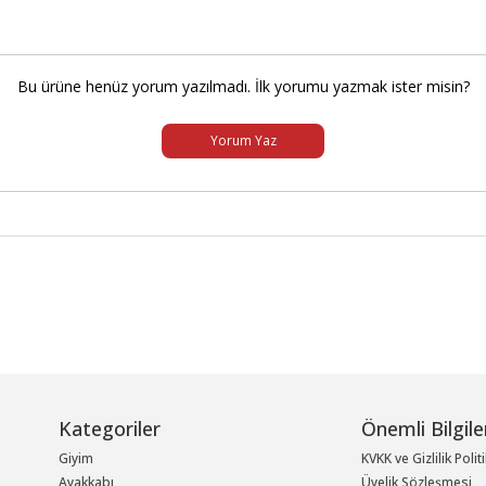
Bu ürüne henüz yorum yazılmadı. İlk yorumu yazmak ister misin?
Yorum Yaz
Kategoriler
Önemli Bilgile
Giyim
KVKK ve Gizlilik Polit
Ayakkabı
Üyelik Sözleşmesi