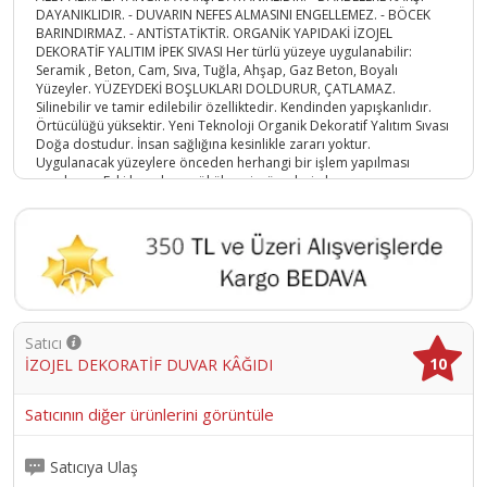
DAYANIKLIDIR. - DUVARIN NEFES ALMASINI ENGELLEMEZ. - BÖCEK
BARINDIRMAZ. - ANTİSTATİKTİR. ORGANİK YAPIDAKİ İZOJEL
DEKORATİF YALITIM İPEK SIVASI Her türlü yüzeye uygulanabilir:
Seramik , Beton, Cam, Sıva, Tuğla, Ahşap, Gaz Beton, Boyalı
Yüzeyler. YÜZEYDEKİ BOŞLUKLARI DOLDURUR, ÇATLAMAZ.
Silinebilir ve tamir edilebilir özelliktedir. Kendinden yapışkanlıdır.
Örtücülüğü yüksektir. Yeni Teknoloji Organik Dekoratif Yalıtım Sıvası
Doğa dostudur. İnsan sağlığına kesinlikle zararı yoktur.
Uygulanacak yüzeylere önceden herhangi bir işlem yapılması
gerekmez. Eski boyaların sökülmesi, yüzeylerin kazınması, macun
veya sıva çekilmesi gerekmez. Uygulanacak yüzeyin sadece KURU
olması yeterlidir. Uygulama esnasında ekstra bir malzemeye gerek
yoktur. Her sıcaklıkta uygulama yapılabilir. Sarfiyat: Yüzeye tek kat
uygulama yapılması yeterlidir. Ürünün yüzeye uygulama kalınlığı 1,6
mm ile 2 mm arasında olmalıdır. Depolama: Oda sıcaklığı
depolama için uygundur. Özel bir ortamda depolama gerektirmez.
İZOJEL İPEK SIVA DEKORATİF DUVAR SIVASI NASIL HAZIRLANIR? BİR
KABIN İÇERİSİNE 5 LT SU KONULUR. 1 PAKET ÜRÜN SUYUN İÇERİSİNE
Satıcı
BOŞALTILIR. YAKLAŞIK 10 DK KARIŞTIRILIR. DAHA SONRA 30 DK
10
İZOJEL DEKORATİF DUVAR KÂĞIDI
KADAR DİNLENDİRİLİP DUVARA PLASTİK MALA İLE UYGULANIR.
UYGULAMA ESNASINDA MALAYI 5 DERECE AÇI İLE TUTMANIZ İŞİNİZİ
KOLAYLAŞTIRACAKTIR. 1 PAKET İPEK SIVA İLE YAKLAŞIK 6 M2 ALAN
Satıcının diğer ürünlerini görüntüle
KAPLANABİLİR. YÜZEYE UYGULANAN ÜRÜN 12 İLE 24 SAAT
ARASINDA KURUR.
Ürün Kodu :
10556-İZO.037
Satıcıya Ulaş