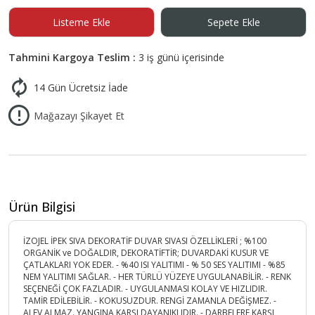
Listeme Ekle
Sepete Ekle
Tahmini Kargoya Teslim :
3 iş günü içerisinde
14 Gün Ücretsiz İade
Mağazayı Şikayet Et
Ürün Bilgisi
İZOJEL İPEK SIVA DEKORATİF DUVAR SIVASI ÖZELLİKLERİ ; %100
ORGANİK ve DOĞALDIR, DEKORATİFTİR; DUVARDAKİ KUSUR VE
ÇATLAKLARI YOK EDER. - %40 ISI YALITIMI - % 50 SES YALITIMI - %85
NEM YALITIMI SAĞLAR. - HER TÜRLÜ YÜZEYE UYGULANABİLİR. - RENK
SEÇENEĞİ ÇOK FAZLADIR. - UYGULANMASI KOLAY VE HIZLIDIR.
TAMİR EDİLEBİLİR. - KOKUSUZDUR. RENGİ ZAMANLA DEĞİŞMEZ. -
ALEV ALMAZ. YANGINA KARŞI DAYANIKLIDIR. - DARBELERE KARŞI