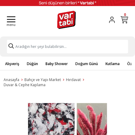
0
Alışveriş
Düğün
Baby Shower
Doğum Günü
Kutlama
Özel
Anasayfa
Bahçe ve Yapı Market
Hırdavat
Duvar & Cephe Kaplama