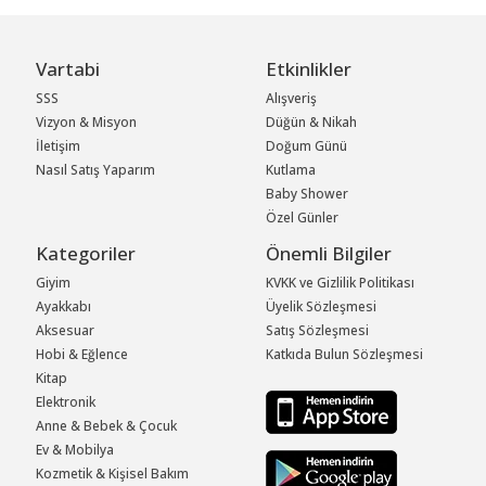
Vartabi
Etkinlikler
SSS
Alışveriş
Vizyon & Misyon
Düğün & Nikah
İletişim
Doğum Günü
Nasıl Satış Yaparım
Kutlama
Baby Shower
Özel Günler
Kategoriler
Önemli Bilgiler
Giyim
KVKK ve Gizlilik Politikası
Ayakkabı
Üyelik Sözleşmesi
Aksesuar
Satış Sözleşmesi
Hobi & Eğlence
Katkıda Bulun Sözleşmesi
Kitap
Elektronik
Anne & Bebek & Çocuk
Ev & Mobilya
Kozmetik & Kişisel Bakım