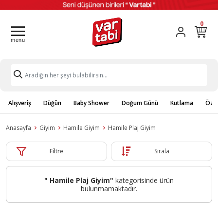
0
Alışveriş
Düğün
Baby Shower
Doğum Günü
Kutlama
Özel
Anasayfa
Giyim
Hamile Giyim
Hamile Plaj Giyim
Filtre
Sırala
" Hamile Plaj Giyim"
kategorisinde ürün
bulunmamaktadır.