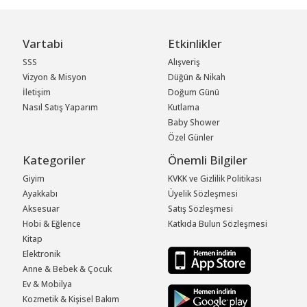
Vartabi
Etkinlikler
SSS
Alışveriş
Vizyon & Misyon
Düğün & Nikah
İletişim
Doğum Günü
Nasıl Satış Yaparım
Kutlama
Baby Shower
Özel Günler
Kategoriler
Önemli Bilgiler
Giyim
KVKK ve Gizlilik Politikası
Ayakkabı
Üyelik Sözleşmesi
Aksesuar
Satış Sözleşmesi
Hobi & Eğlence
Katkıda Bulun Sözleşmesi
Kitap
Elektronik
Anne & Bebek & Çocuk
Ev & Mobilya
Kozmetik & Kişisel Bakım