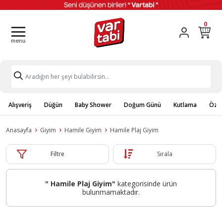
0
Alışveriş
Düğün
Baby Shower
Doğum Günü
Kutlama
Özel
Anasayfa
Giyim
Hamile Giyim
Hamile Plaj Giyim
Filtre
Sırala
" Hamile Plaj Giyim"
kategorisinde ürün
bulunmamaktadır.