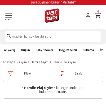
0
Alışveriş
Düğün
Baby Shower
Doğum Günü
Kutlama
Özel
Anasayfa
Giyim
Hamile Giyim
Hamile Plaj Giyim
Filtre
Sırala
" Hamile Plaj Giyim"
kategorisinde ürün
bulunmamaktadır.