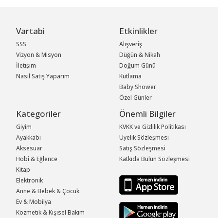
Vartabi
Etkinlikler
SSS
Alışveriş
Vizyon & Misyon
Düğün & Nikah
İletişim
Doğum Günü
Nasıl Satış Yaparım
Kutlama
Baby Shower
Özel Günler
Kategoriler
Önemli Bilgiler
Giyim
KVKK ve Gizlilik Politikası
Ayakkabı
Üyelik Sözleşmesi
Aksesuar
Satış Sözleşmesi
Hobi & Eğlence
Katkıda Bulun Sözleşmesi
Kitap
Elektronik
Anne & Bebek & Çocuk
Ev & Mobilya
Kozmetik & Kişisel Bakım