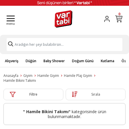
0
Alışveriş
Düğün
Baby Shower
Doğum Günü
Kutlama
Özel
Anasayfa
Giyim
Hamile Giyim
Hamile Plaj Giyim
Hamile Bikini Takımı
Filtre
Sırala
" Hamile Bikini Takımı"
kategorisinde ürün
bulunmamaktadır.