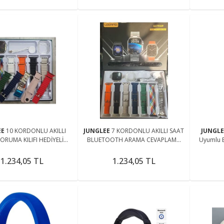
EE
10 KORDONLU AKILLI
JUNGLEE
7 KORDONLU AKILLI SAAT
JUNGL
ORUMA KILIFI HEDİYELİ
BLUETOOTH ARAMA CEVAPLAMA
Uyumlu E
TH TELEFON GÖRÜŞMESİ
BİLDİRİM ALARM MÜZİK SPOR UYKU
SAJ BİLDİRİM MÜZİK
MODU NABIZ ÖLÇME
1.234,05 TL
1.234,05 TL