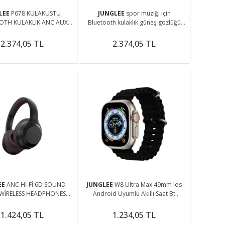
LEE
P678 KULAKÜSTÜ
JUNGLEE
spor müziği için
OTH KULAKLIK ANC AUX
Bluetooth kulaklık güneş gözlüğü
KROFONLU STEREO TYPE C
UV dokunmatik akıllı bluetooth
Lİ KABLOSUZ KULAKLIK
hoparlör gözlük
2.374,05 TL
2.374,05 TL
EE
ANC Hİ-Fİ 6D SOUND
JUNGLEE
W8 Ultra Max 49mm Ios
WİRELESS HEADPHONES
Android Uyumlu Akıllı Saat Bt
UZ ŞARJLI BLUETOOTH
Arama Cevaplama Özellikli 2,05inç
KULAKLIK
Tam Ekran
1.424,05 TL
1.234,05 TL