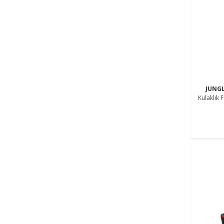
JUNG
Kulaklık 
Uyumlu K