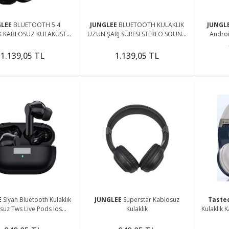
GLEE
BLUETOOTH 5.4
JUNGLEE
BLUETOOTH KULAKLIK
JUNGL
K KABLOSUZ KULAKÜSTÜ
UZUN ŞARJ SÜRESİ STEREO SOUND
Androi
İRELESS HEADPHONES HİFİ
ŞARJLI KABLOSUZ MİKROFONLU
Arama Cev
BASS+
KULAKÜSTÜ KULAKLIK
1.139,05 TL
1.139,05 TL
E
Siyah Bluetooth Kulaklık
JUNGLEE
Superstar Kablosuz
Taste
suz Tws Live Pods Ios
Kulaklık
Kulaklık 
Android Uyumlu