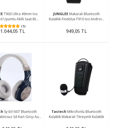
EE
T900 Ultra 49mm Ios
JUNGLEE
Makaralı Bluetooth
d Uyumlu Akıllı Saat Bt
Kulaklık Fineblue F910 Ios Android
aplama Özellikli 2,09inç
Uyumlu Konuşma Ve Müzik Dinleme
(1)
Tam Ekran
1.044,05 TL
949,05 TL
ch
Sy-bt1607 Bluetooth
Tastech
Mikrofonlu Bluetooth
Kablosuz Sd Kart Girişi Aux
Kulaklık Makaralı Titreşimli Kulaklık
Mavi-Beyaz