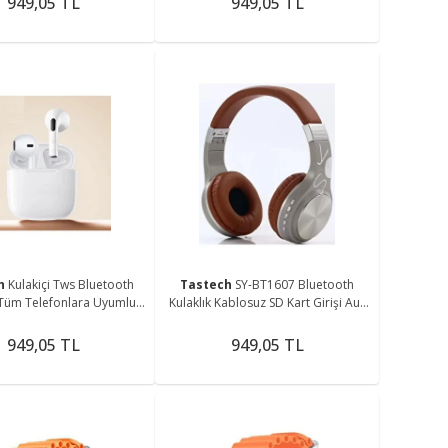
949,05 TL
949,05 TL
ch
Kulakiçi Tws Bluetooth
Tastech
SY-BT1607 Bluetooth
 Tüm Telefonlara Uyumlu
Kulaklık Kablosuz SD Kart Girişi Aux
Livepods Lenovo
Kahve-gri
949,05 TL
949,05 TL