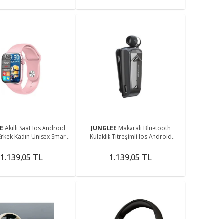
EE
Akıllı Saat Ios Android
JUNGLEE
Makaralı Bluetooth
rkek Kadın Unisex Smart
Kulaklık Titreşimli Ios Android
Watch Kol Saati
Uyumlu Bluetooth 5.3 Yaka Mandallı
Kulaklık
1.139,05 TL
1.139,05 TL