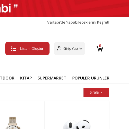
Vartabi'de Yapabileceklerini Keşfet!
0
Listeni Oluştur
Giriş Yap
UTDOOR
KİTAP
SÜPERMARKET
POPÜLER ÜRÜNLER
Sırala