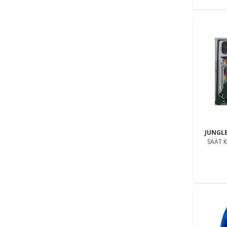
JUNGL
SAAT K
BLUETOO
ME