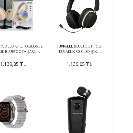
RGB LED IŞIKLI KABLOSUZ
JUNGLEE
BLUETOOTH 5.3
LIK BLUETOOTH ŞARJLI
KULAKLIK RGB LED IŞIKLI
LAKÜSTÜ WİRELESS
ÇIKARILABİLİR MİKROFONLU OYUN
PHONES MİKROFONLU
MÜZİK FİLM İÇİN ŞARJLI KULAKLIK
1.139,05 TL
1.139,05 TL