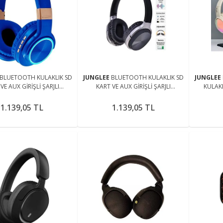
BLUETOOTH KULAKLIK SD
JUNGLEE
BLUETOOTH KULAKLIK SD
JUNGLEE
VE AUX GİRİŞLİ ŞARJLI
KART VE AUX GİRİŞLİ ŞARJLI
KULAK
Z KULAKLIK MİKROFONLU
KABLOSUZ KULAKLIK MİKROFONLU
KU
ADYOLU SUPER BASS
FM RADYOLU SUPER BASS
HEAD
1.139,05 TL
1.139,05 TL