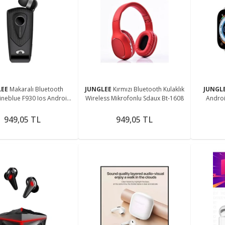
LEE
Makaralı Bluetooth
JUNGLEE
Kırmızı Bluetooth Kulaklık
JUNGL
Fineblue F930 Ios Android
Wireless Mikrofonlu Sdaux Bt-1608
Androi
onuşma Ve Müzik Dinleme
Arama Cev
949,05 TL
949,05 TL