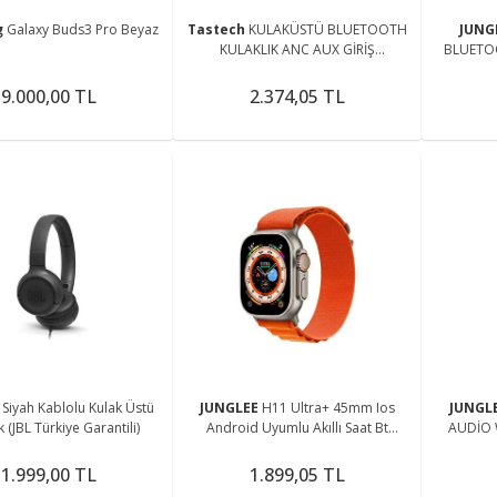
g
Galaxy Buds3 Pro Beyaz
Tastech
KULAKÜSTÜ BLUETOOTH
JUNG
KULAKLIK ANC AUX GİRİŞ
BLUETO
MİKROFONLU STEREO TYPE C
GİRİŞ Mİ
GİRİŞLİ Uyumlu KABLOSUZ
GİRİŞ
9.000,00 TL
2.374,05 TL
KULAKLIK
 Siyah Kablolu Kulak Üstü
JUNGLEE
H11 Ultra+ 45mm Ios
JUNGL
k (JBL Türkiye Garantili)
Android Uyumlu Akıllı Saat Bt
AUDİO 
Arama Cevaplama Özellikli 2,0inç
KABLOS
Tam Ekran
1.999,00 TL
1.899,05 TL