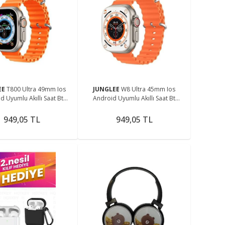
EE
T800 Ultra 49mm Ios
JUNGLEE
W8 Ultra 45mm Ios
d Uyumlu Akıllı Saat Bt
Android Uyumlu Akıllı Saat Bt
aplama Özellikli 1,99inç
Arama Cevaplama Özellikli 2,2inç
Tam Ekran
Tam Ekran
949,05 TL
949,05 TL