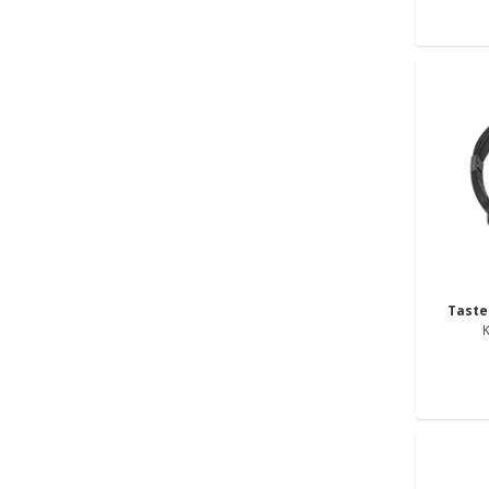
Tast
K