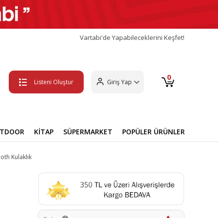
Vartabi'de Yapabileceklerini Keşfet!
0
Listeni Oluştur
Giriş Yap
UTDOOR
KİTAP
SÜPERMARKET
POPÜLER ÜRÜNLER
oth Kulaklık