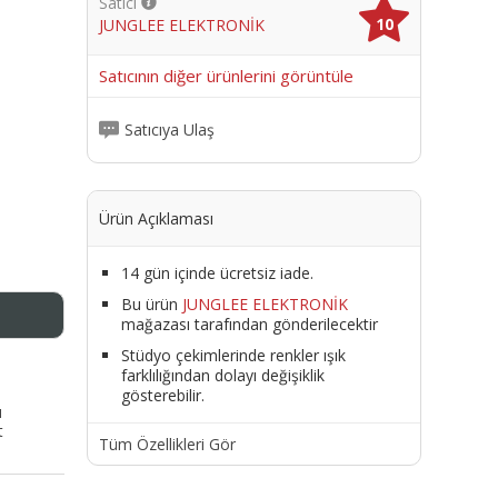
Satıcı
10
JUNGLEE ELEKTRONİK
me
Satıcının diğer ürünlerini görüntüle
Satıcıya Ulaş
Ürün Açıklaması
14 gün içinde ücretsiz iade.
Bu ürün
JUNGLEE ELEKTRONİK
mağazası tarafından gönderilecektir
Stüdyo çekimlerinde renkler ışık
farklılığından dolayı değişiklik
gösterebilir.
ı
t
Tüm Özellikleri Gör