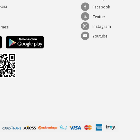
ikası
Facebook
Twitter
Instagram
şmesi
Youtube