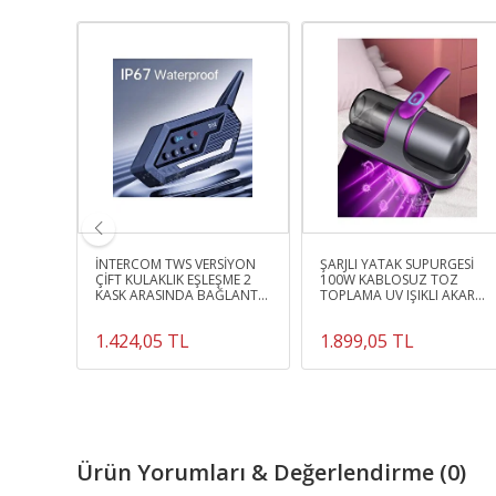
N 3
İNTERCOM TWS VERSİYON
ŞARJLI YATAK SÜPÜRGESİ
ÇİFT KULAKLIK EŞLEŞME 2
100W KABLOSUZ TOZ
KOBİK
KASK ARASINDA BAĞLANTI
TOPLAMA UV IŞIKLI AKAR
TİCİ
MOTORSİKLET BLUETOOTH
TEMİZLEME CİHAZI
KULAKLIK
1.424,05 TL
1.899,05 TL
Ürün Yorumları & Değerlendirme (0)