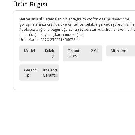
Ürün Bilgisi
Net ve anlaşılır aramalar için entegre mikrofon özelliği sayesinde,
görüşmelerinizi kesintisiz ve kaliteli bir şekilde gerçekleştirebilirsiniz
Kablosuz bağlantı özgürlüğü sunan Superstar kulaklık, hareket hali
bile müziğin keyfini çıkarmanızı sağlar;
Ürün Kodu :
9270-2565214560784
Model
Kulak
Garanti
2 Yıl
Mikrofon
İçi
Süresi
Garanti
İthalatçı
Tipi
Garantili