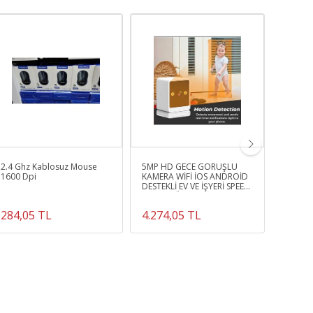
2.4 Ghz Kablosuz Mouse
5MP HD GECE GÖRÜŞLÜ
Led Işı
1600 Dpi
KAMERA WİFİ İOS ANDROİD
Rgb Ga
DESTEKLİ EV VE İŞYERİ SPEED
Pg8813
DOME GÜVENLİK KAMERASI
284,05 TL
4.274,05 TL
569,0