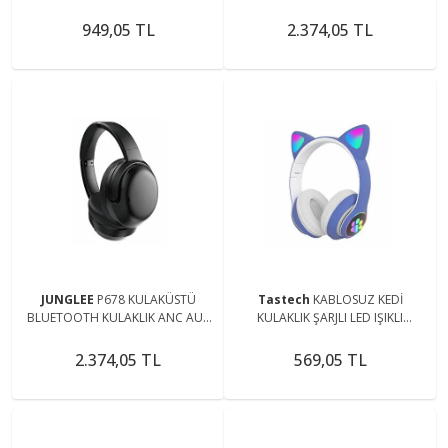
GİRİŞ MİKROFONLU STEREO TYPE
C GİRİŞLİ Uyumlu KABLOSUZ
949,05 TL
2.374,05 TL
KULAKLIK
JUNGLEE
P678 KULAKÜSTÜ
Tastech
KABLOSUZ KEDİ
BLUETOOTH KULAKLIK ANC AUX
KULAKLIK ŞARJLI LED IŞIKLI
GİRİŞ MİKROFONLU STEREO TYPE
BLUETOOTH KULAKLIK AUX SD
C GİRİŞLİ KABLOSUZ KULAKLIK
KART GİRİŞLİ STN-28
2.374,05 TL
569,05 TL