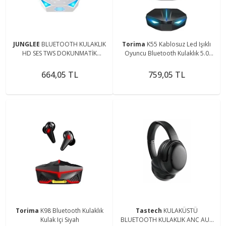
JUNGLEE
BLUETOOTH KULAKLIK
Torima
K55 Kablosuz Led Işıklı
HD SES TWS DOKUNMATİK
Oyuncu Bluetooth Kulaklık 5.0
OYUNCU KULAKLIĞI 3 MODLU
K55s
MUZİK OYUN KONUŞMA GAMİNG
664,05 TL
759,05 TL
EARBUDS
Torima
K98 Bluetooth Kulaklık
Tastech
KULAKÜSTÜ
Kulak Içi Siyah
BLUETOOTH KULAKLIK ANC AUX