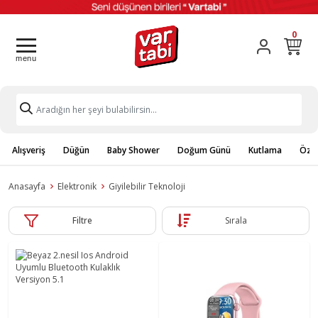
0
Alışveriş
Düğün
Baby Shower
Doğum Günü
Kutlama
Özel
Anasayfa
Elektronik
Giyilebilir Teknoloji
Filtre
Sırala