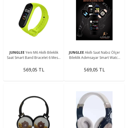
JUNGLEE
Yeni M6 Akıllı Bileklik
JUNGLEE
Akıllı Saat Nabız Ölçer
Saat Smart Band Bracelet 6 Mesaj
Bileklik Adımsayar Smart Watch
Arama Bildirimi Ios Android
X7 Series 6 Mesaj Okuma Fitpro
Uyumlu Fitpro
Siyah
569,05 TL
569,05 TL