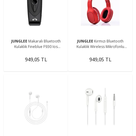
JUNGLEE
Makaralı Bluetooth
JUNGLEE
Kırmızı Bluetooth
Kulaklık Fineblue F930 Ios
Kulaklık Wireless Mikrofonlu
Android Uyumlu Konuşma Ve
Sdaux Bt-1608
Müzik Dinleme
949,05 TL
949,05 TL