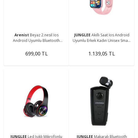
Arenist
Beyaz 2.nesil Ios
JUNGLEE
Akıllı Saat Ios Android
Android Uyumlu Bluetooth
Uyumlu Erkek Kadın Unisex Smart
Kulaklık Versiyon 5.1
Watch Kol Saati
699,00 TL
1.139,05 TL
JUNGLEE
Led Işıklı Mikrofonlu
JUNGLEE
Makaralı Bluetooth