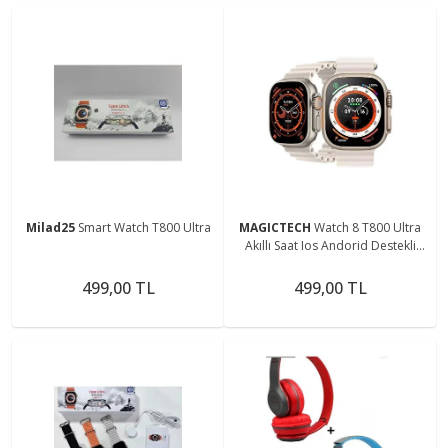
Milad25
Smart Watch T800 Ultra
MAGICTECH
Watch 8 T800 Ultra
Akıllı Saat Ios Andorid Destekli
Arama Özeliği Sensörlü Lcd Ekran
3tuş
499,00 TL
499,00 TL