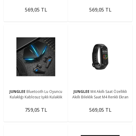
Görüşmesi Müzik Dinleme A1
X7 Series 6 Mesaj Okuma Fitpro
Siyah
569,05 TL
569,05 TL
JUNGLEE
Bluetooth Lu Oyuncu
JUNGLEE
M4 Akıllı Saat Özellikli
Kulaklığı Kablosuz Işıklı Kulaklık
Akıllı Bileklik Saat M4 Renkli Ekran
759,05 TL
569,05 TL