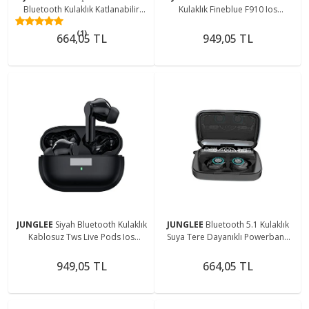
Bluetooth Kulaklık Katlanabilir
Kulaklık Fineblue F910 Ios
Kablosuz Kulaklık
Android Uyumlu Konuşma Ve
(1)
Müzik Dinleme
664,05 TL
949,05 TL
JUNGLEE
Siyah Bluetooth Kulaklık
JUNGLEE
Bluetooth 5.1 Kulaklık
Kablosuz Tws Live Pods Ios
Suya Tere Dayanıklı Powerbank
Android Uyumlu
Özellikli Hd Ses Spor Oyun Müzik
Video Film
949,05 TL
664,05 TL