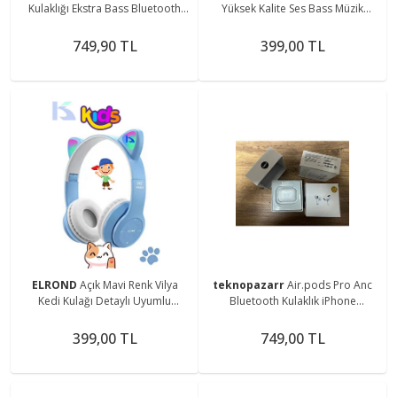
Kulaklığı Ekstra Bass Bluetooth
Yüksek Kalite Ses Bass Müzik
Kulaklık Dokunmatik Kontrol Tüm
Ayarlanır Kafa Bandı Tıkaç Type-C
Telefonlara Uyumlu
Şarj Aux
749,90 TL
399,00 TL
ELROND
Açık Mavi Renk Vilya
teknopazarr
Air.pods Pro Anc
Kedi Kulağı Detaylı Uyumlu
Bluetooth Kulaklık iPhone
Bluetooth Kablosuz Kulaklık
Android Uyumlu Premium Orijinal
Çocuk Oyuncu Aux Kablo
kalite
399,00 TL
749,00 TL