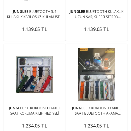
JUNGLEE
BLUETOOTH 5.4
JUNGLEE
BLUETOOTH KULAKLIK
KULAKLIK KABLOSUZ KULAKÜSTÜ
UZUN ŞARJ SÜRESİ STEREO
ŞARJLI WİRELESS HEADPHONES
SOUND ŞARJLI KABLOSUZ
HİFİ BASS+
MİKROFONLU KULAKÜSTÜ
1.139,05 TL
1.139,05 TL
KULAKLIK
JUNGLEE
10 KORDONLU AKILLI
JUNGLEE
7 KORDONLU AKILLI
SAAT KORUMA KILIFI HEDİYELİ
SAAT BLUETOOTH ARAMA
BLUETOOTH TELEFON
CEVAPLAMA BİLDİRİM ALARM
GÖRÜŞMESİ MESAJ BİLDİRİM
MÜZİK SPOR UYKU MODU NABIZ
1.234,05 TL
1.234,05 TL
MÜZİK
ÖLÇME