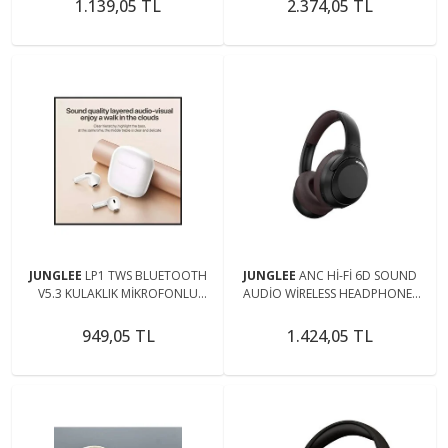
1.139,05 TL
2.374,05 TL
SUPER BASS
JUNGLEE
LP1 TWS BLUETOOTH
JUNGLEE
ANC Hİ-Fİ 6D SOUND
V5.3 KULAKLIK MİKROFONLU
AUDİO WİRELESS HEADPHONES
ŞARJLI KABLOSUZ KULAKİÇİ
KABLOSUZ ŞARJLI BLUETOOTH
KULAKLIK
KULAKLIK
949,05 TL
1.424,05 TL