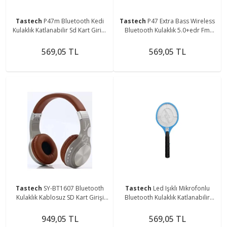
Tastech
P47m Bluetooth Kedi
Tastech
P47 Extra Bass Wireless
Kulaklık Katlanabilir Sd Kart Girişli
Bluetooth Kulaklık 5.0+edr Fm
Mikrofonlu Kablosuz Led Işıklı
Radyo
Kulaklık
569,05 TL
569,05 TL
Tastech
SY-BT1607 Bluetooth
Tastech
Led Işıklı Mikrofonlu
Kulaklık Kablosuz SD Kart Girişi
Bluetooth Kulaklık Katlanabilir
Aux Kahve-gri
Kedi Kulaklık
949,05 TL
569,05 TL