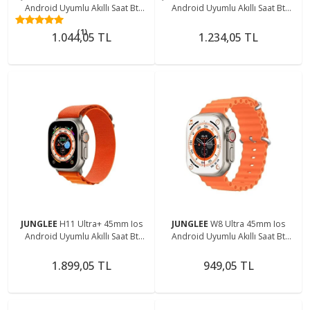
Android Uyumlu Akıllı Saat Bt
Android Uyumlu Akıllı Saat Bt
Arama Cevaplama Özellikli
Arama Cevaplama Özellikli
(1)
2,09inç Tam Ekran
2,05inç Tam Ekran
1.044,05 TL
1.234,05 TL
JUNGLEE
H11 Ultra+ 45mm Ios
JUNGLEE
W8 Ultra 45mm Ios
Android Uyumlu Akıllı Saat Bt
Android Uyumlu Akıllı Saat Bt
Arama Cevaplama Özellikli 2,0inç
Arama Cevaplama Özellikli 2,2inç
Tam Ekran
Tam Ekran
1.899,05 TL
949,05 TL