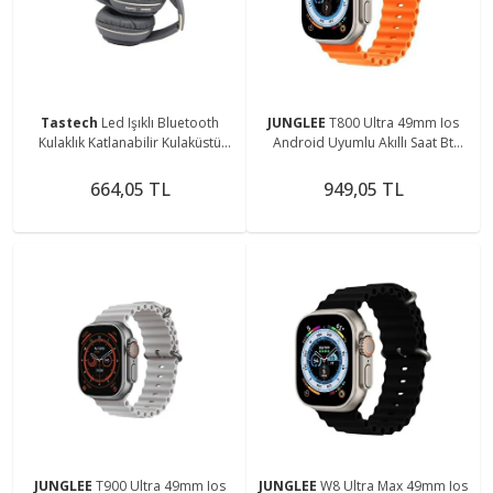
Tastech
Led Işıklı Bluetooth
JUNGLEE
T800 Ultra 49mm Ios
Kulaklık Katlanabilir Kulaküstü
Android Uyumlu Akıllı Saat Bt
Mikrofonlu Kablosuz Kulaklık Sd
Arama Cevaplama Özellikli
Kart Aux Giriş
1,99inç Tam Ekran
664,05 TL
949,05 TL
JUNGLEE
T900 Ultra 49mm Ios
JUNGLEE
W8 Ultra Max 49mm Ios