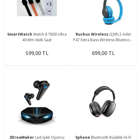
SmartWatch
Watch 8 T800 Ultra
Ruckus Wireless
(ÇKR) 2 Adet
49 Mm Akıllı Saat
P47 Extra Bass Wireless Bluetooth
Kulaklık 5.1 Edr Kırmızı Mavi 2
Adet
599,00 TL
699,00 TL
3DreaMaker
Led Işıklı Oyuncu
Sphone
Bluetooth Kulaklık Hi-Fi