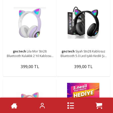
gnctech
Lila Mor Stn28
gnctech
Siyah Stn28 Kablosuz
Bluetooth Kulaklık 2 Yıl Kablosuz
Bluetooth 5.0 Led Işıklı Kedili Şık
Bluetooth 5.0 Uyumlu Led Işıklı
Kulaklık Hediye Fm
Kedili Şık
399,00 TL
399,00 TL