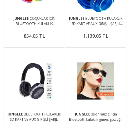
JUNGLEE
ÇOÇUKLAR İÇİN
JUNGLEE
BLUETOOTH KULAKLIK
BLUETOOTH KULAKLIK
SD KART VE AUX GİRİŞLİ ŞARJLI
KARİKATÜR POPİT SD KART GİRİŞLİ
KABLOSUZ KULAKLIK
ŞARJLI KABLOSUZ KULAKLIK
MİKROFONLU FM RADYOLU
854,05 TL
1.139,05 TL
SUPER BASS
JUNGLEE
BLUETOOTH KULAKLIK
JUNGLEE
spor müziği için
SD KART VE AUX GİRİŞLİ ŞARJLI
Bluetooth kulaklık güneş gözlüğü
KABLOSUZ KULAKLIK
UV dokunmatik akıllı bluetooth
MİKROFONLU FM RADYOLU
hoparlör gözlük