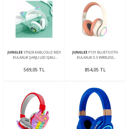
JUNGLEE
STN28 KABLOSUZ KEDİ
JUNGLEE
P101 BLUETOOTH
KULAKLIK ŞARJLI LED IŞIKLI
KULAKLIK 5.3 WİRELESS
BLUETOOTH KULAKLIK AUX SD
HEADPHONE ŞARJLI RGB LED
KART
IŞIKLI FM RADYO SD KART TYPE C
569,05 TL
854,05 TL
ŞARJ