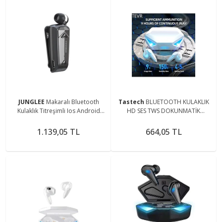
JUNGLEE
Makaralı Bluetooth
Tastech
BLUETOOTH KULAKLIK
Kulaklık Titreşimli Ios Android
HD SES TWS DOKUNMATİK
Uyumlu Bluetooth 5.3 Yaka
OYUNCU KULAKLIĞI 3 MODLU
Mandallı Kulaklık
MUZİK OYUN KONUŞMA GAMİNG
1.139,05 TL
664,05 TL
EARBUDS