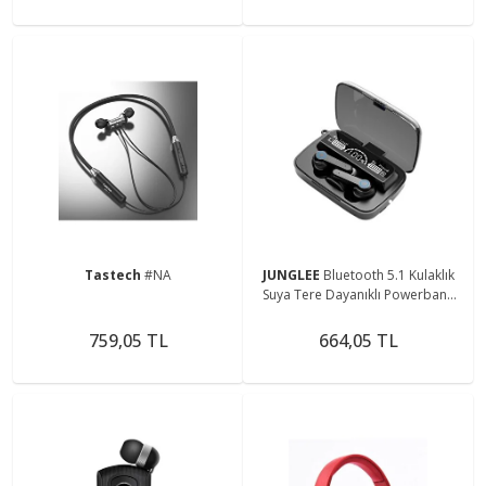
Tastech
#NA
JUNGLEE
Bluetooth 5.1 Kulaklık
Suya Tere Dayanıklı Powerbank
Özellikli Hd Ses Spor Oyun Müzik
Video Film
759,05 TL
664,05 TL