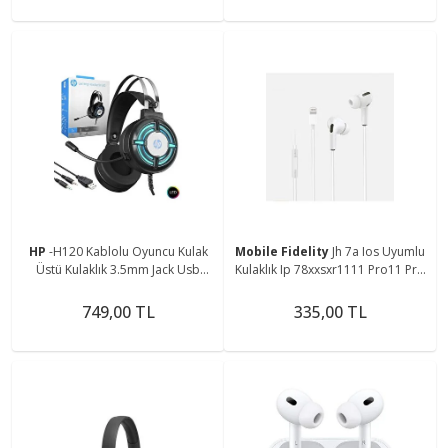
HP
-H120 Kablolu Oyuncu Kulak
Mobile Fidelity
Jh 7a Ios Uyumlu
Üstü Kulaklık 3.5mm Jack Usb
Kulaklık Ip 78xxsxr1111 Pro11 Pro
Mikrofonlu Ledli
Max 2
749,00 TL
335,00 TL