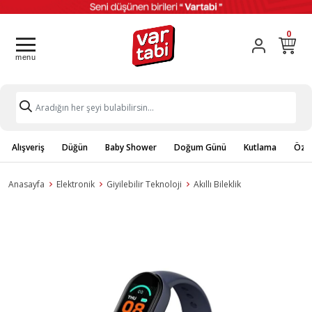
0
Alışveriş
Düğün
Baby Shower
Doğum Günü
Kutlama
Özel
Anasayfa
Elektronik
Giyilebilir Teknoloji
Akıllı Bileklik