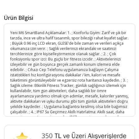
Ürün Bilgisi
Yeni M6 SmartBand Açıklamalar: 1. ; Konforlu Giyim: Zarif ve şık bir
tarzda, ince ve ultra hafif tasarımlı, spor bileziği rahat kıyafet sağlar.
; Büyük 0.96 inç LCD ekran, GLESE'de bile zaman ve verileri açıkça
okumanıza izin verir. ; Sağlık verilerinizi ekrandaki ve saatinizi
tercihlerinize göre kişiselleştirmenize olanak sağlar. ; 2. ; Çok
fonksiyonlu spor izci: Bu güçlü bir fitness izcidir. ; Aktivitelerinizi
izleyebilir ve gün boyunca gerçek zamanlı konum izlemesi elde
edebilir. ; Cihazı Cep Telefonu uygulamanıza bağlayın Çalışma
istatistikleri hız konfigürasyonu dakikalar / km, kalori ve mesafe
tüketimini görüntüleyebilir ve egzersiz rota haritanızı kaydedin. ; 3. ;
Sağlık izleme: Etkinlik Fitness Tracker, günlük sağlığınızı izlemek için
kullanılabilir, tüm gün aktiviteleri, daha sağlıklı bir ömre
ayarlamanıza yardımcı olmak için adımlar, mesafe, kaloriler yanmış,
aktivite dakikaları ve uyku durumu gibi tüm günlük aktiviteleri doğru
şekilde kaydeder. ; Uygulama bağlantısı kesilmiş olsa bile bağımsız
çalışabilir. ; 4. ; IP67 Su Geçirmez Akıllı Hatırlatma: Akıllı saat, daha
su geçirmez ve toz geçirmez olan IP67 su geçirmez malzemeden
yapılmıştır. ; Ancak lütfen sıcak suda kullanmaktan kaçının. ; Lütfen iç
veya dış mekan sporları ve fitness için serbestçe kullanın. ; Spor
meraklıları için, bu iyi bir arkadaştır. ; Cep telefonu bir arama veya
metin mesajı alırsa, sizi aramayı hatırlatmak için titrer ve bir metin