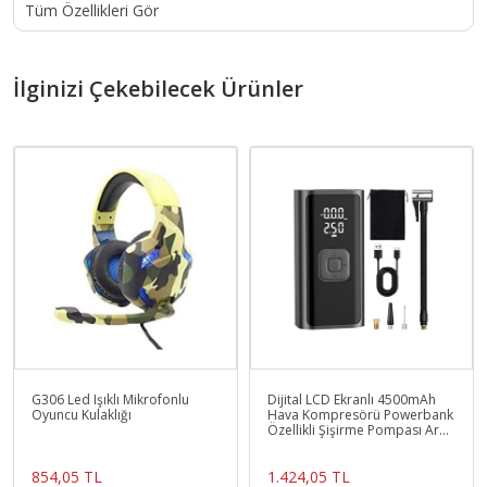
Garanti Süresi
Tüm Özellikleri Gör
2 Yıl
GPS
İlginizi Çekebilecek Ürünler
Yok
Elektriksel Kalp Sensörü
Var
Adımsayar
Var
Suya/Toza Dayanıklılık
Var
Titreşim
Var
G306 Led Işıklı Mikrofonlu
Dijital LCD Ekranlı 4500mAh
Oyuncu Kulaklığı
Hava Kompresörü Powerbank
Sesli Görüşme
Özellikli Şişirme Pompası Araç
Yok
Top Motorsiklet
854,05 TL
1.424,05 TL