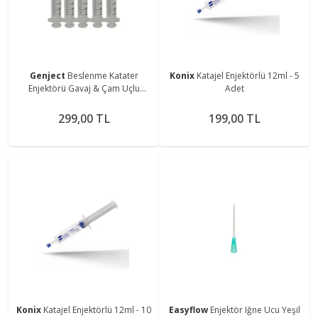
Genject
Beslenme Katater
Konix
Katajel Enjektörlü 12ml - 5
Enjektörü Gavaj & Çam Uçlu
Adet
Şırınga 50 ml 25 Adet
299,00 TL
199,00 TL
Konix
Katajel Enjektörlü 12ml - 10
Easyflow
Enjektör Iğne Ucu Yeşil