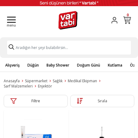
0
Alışveriş
Düğün
Baby Shower
Doğum Günü
Kutlama
Özel
Anasayfa
Süpermarket
Sağlık
Medikal Ekipman
Sarf Malzemeleri
Enjektör
Filtre
Sırala