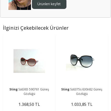
Ürünleri keşfet
İlginizi Çekebilecek Ürünler
Sting
Ss6365 590761 Güneş
Sting
Ss6375s 630n82 Güneş
Gözlüğü
Gözlüğü
1.368,50 TL
1.033,85 TL