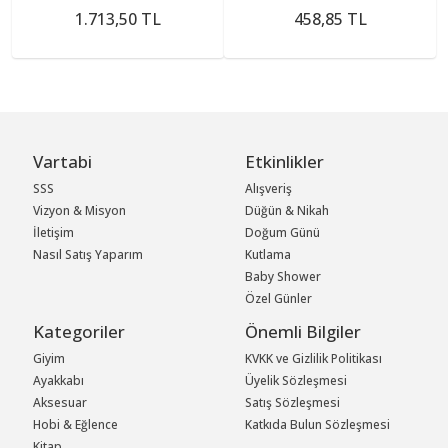
1.713,50 TL
458,85 TL
Vartabi
Etkinlikler
SSS
Alışveriş
Vizyon & Misyon
Düğün & Nikah
İletişim
Doğum Günü
Nasıl Satış Yaparım
Kutlama
Baby Shower
Özel Günler
Kategoriler
Önemli Bilgiler
Giyim
KVKK ve Gizlilik Politikası
Ayakkabı
Üyelik Sözleşmesi
Aksesuar
Satış Sözleşmesi
Hobi & Eğlence
Katkıda Bulun Sözleşmesi
Kitap