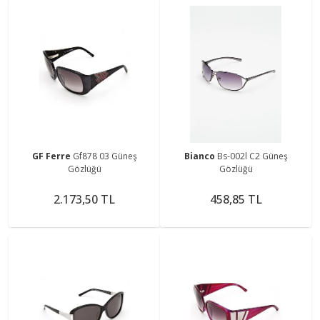
GF Ferre
Gf878 03 Güneş
Bianco
Bs-002l C2 Güneş
Gözlüğü
Gözlüğü
2.173,50 TL
458,85 TL