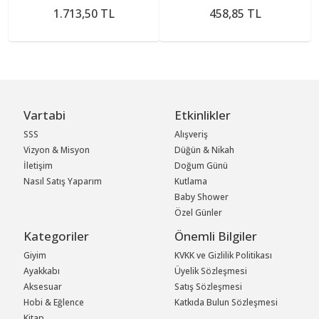
1.713,50 TL
458,85 TL
Vartabi
Etkinlikler
SSS
Alışveriş
Vizyon & Misyon
Düğün & Nikah
İletişim
Doğum Günü
Nasıl Satış Yaparım
Kutlama
Baby Shower
Özel Günler
Kategoriler
Önemli Bilgiler
Giyim
KVKK ve Gizlilik Politikası
Ayakkabı
Üyelik Sözleşmesi
Aksesuar
Satış Sözleşmesi
Hobi & Eğlence
Katkıda Bulun Sözleşmesi
Kitap