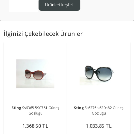
Ürünleri keşfet
İlginizi Çekebilecek Ürünler
Sting
Ss6365 590761 Güneş
Sting
Ss6375s 630n82 Güneş
Gözlüğü
Gözlüğü
1.368,50 TL
1.033,85 TL