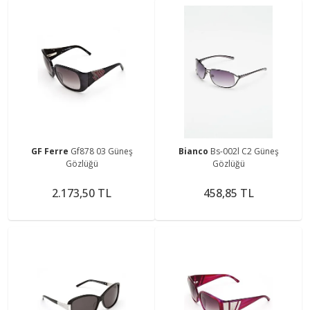
GF Ferre
Gf878 03 Güneş
Bianco
Bs-002l C2 Güneş
Gözlüğü
Gözlüğü
2.173,50 TL
458,85 TL