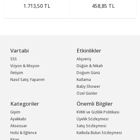
1.713,50 TL
458,85 TL
Vartabi
Etkinlikler
SSS
Alışveriş
Vizyon & Misyon
Düğün & Nikah
İletişim
Doğum Günü
Nasıl Satış Yaparım
Kutlama
Baby Shower
Özel Günler
Kategoriler
Önemli Bilgiler
Giyim
KVKK ve Gizlilik Politikası
Ayakkabı
Üyelik Sözleşmesi
Aksesuar
Satış Sözleşmesi
Hobi & Eğlence
Katkıda Bulun Sözleşmesi
Kitap