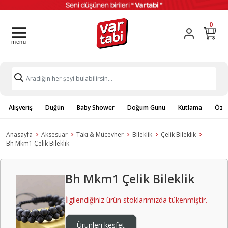
0
Alışveriş
Düğün
Baby Shower
Doğum Günü
Kutlama
Özel
Anasayfa
Aksesuar
Takı & Mücevher
Bileklik
Çelik Bileklik
Bh Mkm1 Çelik Bileklik
Bh Mkm1 Çelik Bileklik
İlgilendiğiniz ürün stoklarımızda tükenmiştir.
Ürünleri keşfet