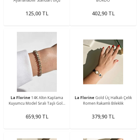
Ayarlanabilir Standart ölçü
BORDO
125,00 TL
402,90 TL
La Florine
14K Altın Kaplama
La Florine
Gold Üç Halkalı Çelik
Kuyumcu Model Sıralı Taşlı Gold
Romen Rakamlı Bileklik
Bileklik
659,90 TL
379,90 TL