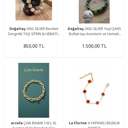
Doğaltaş
GNG SİLVER Bereket
Doğaltaş
GNG SİLVER Yeşil ŞANS
Zenginlik TAŞI SİTRİN & HEMATİT
Bolluk taşı Aventurin ve Hematit
DOĞAL TAŞ GOLD KADIN LASTİKLİ
Erkek lastikli bileklik
BİLEKLİK
850,00 TL
1.500,00 TL
arzela
Çelik Bileklik S M L XL
La Florine
4 YAPRAKLI BİLEKLİK