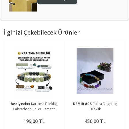
İlginizi Çekebilecek Ürünler
hediyecixx
Karizma Bilekliği
DEMİR ACS
Çakra Doğaltaş
Labradorit Oniks Hematit
Bileklik
Kaplangözü Doğal Taş Bileklik
199,00 TL
450,00 TL