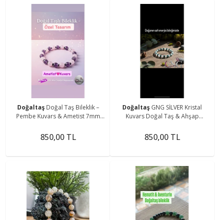
Doğaltaş
Doğal Taş Bileklik –
Doğaltaş
GNG SİLVER Kristal
Pembe Kuvars & Ametist 7mm
Kuvars Doğal Taş & Ahşap
Taşlı – GNG Silver Özel Tasarım
Boncuklu Özel Tasarım Bileklik -
Boho Tarz
850,00 TL
850,00 TL