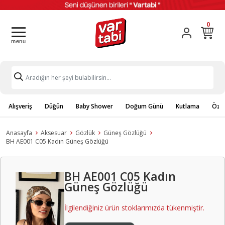
0
Alışveriş
Düğün
Baby Shower
Doğum Günü
Kutlama
Özel
Anasayfa
Aksesuar
Gözlük
Güneş Gözlüğü
BH AE001 C05 Kadın Güneş Gözlüğü
BH AE001 C05 Kadın
Güneş Gözlüğü
İlgilendiğiniz ürün stoklarımızda tükenmiştir.