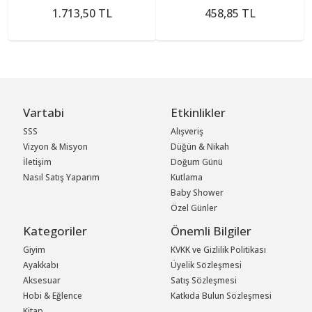
1.713,50 TL
458,85 TL
Vartabi
Etkinlikler
SSS
Alışveriş
Vizyon & Misyon
Düğün & Nikah
İletişim
Doğum Günü
Nasıl Satış Yaparım
Kutlama
Baby Shower
Özel Günler
Kategoriler
Önemli Bilgiler
Giyim
KVKK ve Gizlilik Politikası
Ayakkabı
Üyelik Sözleşmesi
Aksesuar
Satış Sözleşmesi
Hobi & Eğlence
Katkıda Bulun Sözleşmesi
Kitap