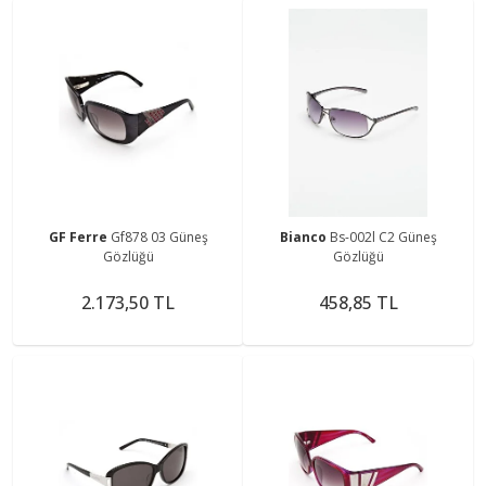
GF Ferre
Gf878 03 Güneş
Bianco
Bs-002l C2 Güneş
Gözlüğü
Gözlüğü
2.173,50 TL
458,85 TL