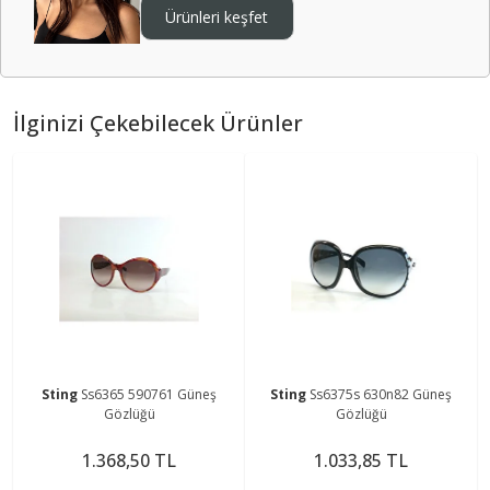
Ürünleri keşfet
İlginizi Çekebilecek Ürünler
Sting
Ss6365 590761 Güneş
Sting
Ss6375s 630n82 Güneş
Gözlüğü
Gözlüğü
1.368,50 TL
1.033,85 TL