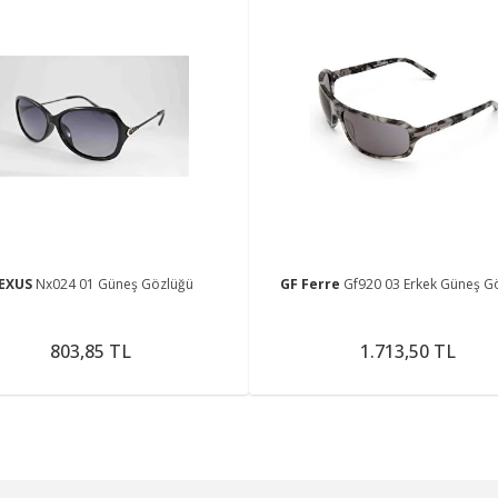
EXUS
Nx024 01 Güneş Gözlüğü
GF Ferre
Gf920 03 Erkek Güneş G
803,85 TL
1.713,50 TL