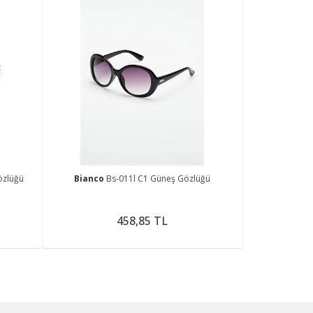
özlüğü
Bianco
Bs-011l C1 Güneş Gözlüğü
458,85 TL