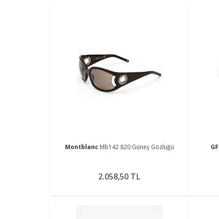
Montblanc
Mb142 820 Güneş Gözlüğü
GF
2.058,50 TL