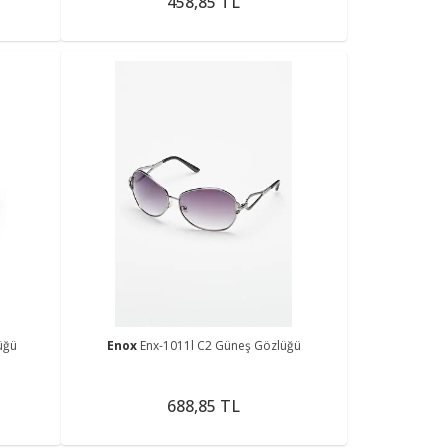
458,85 TL
üğü
Enox
Enx-1011l C2 Güneş Gözlüğü
688,85 TL