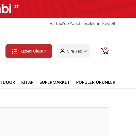
Vartabi'de Yapabileceklerini Keşfet!
0
Listeni Oluştur
Giriş Yap
UTDOOR
KİTAP
SÜPERMARKET
POPÜLER ÜRÜNLER