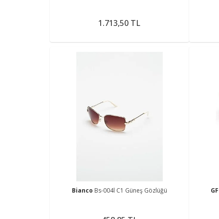
1.713,50 TL
Bianco
Bs-004l C1 Güneş Gözlüğü
GF