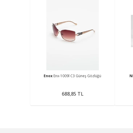
Enox
Enx-1009l C3 Güneş Gözlüğü
N
688,85 TL