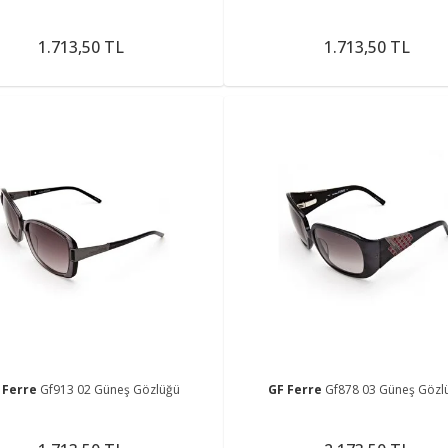
1.713,50 TL
1.713,50 TL
 Ferre
Gf913 02 Güneş Gözlüğü
GF Ferre
Gf878 03 Güneş Gözl