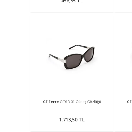
458,85 TL
GF Ferre
Gf913 01 Güneş Gözlüğü
GF
1.713,50 TL