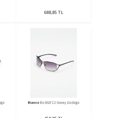
688,85 TL
üğü
Bianco
Bs-002l C2 Güneş Gözlüğü