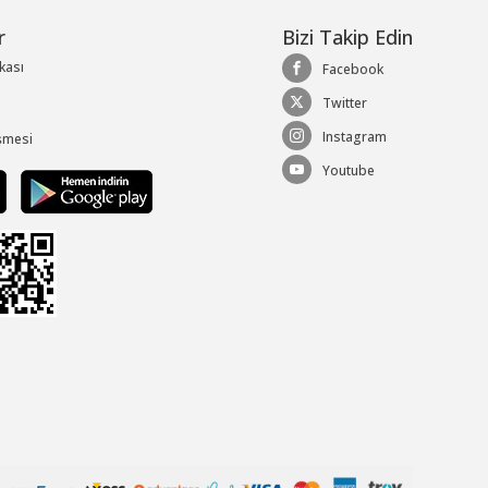
r
Bizi Takip Edin
ikası
Facebook
Twitter
Instagram
şmesi
Youtube