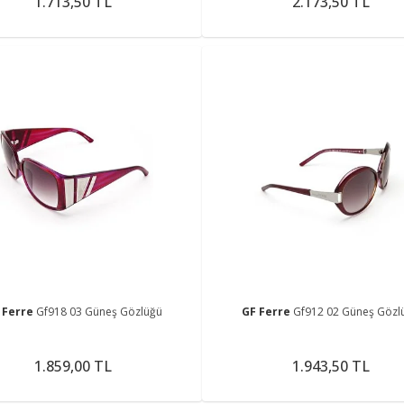
1.713,50 TL
2.173,50 TL
 Ferre
Gf918 03 Güneş Gözlüğü
GF Ferre
Gf912 02 Güneş Gözl
1.859,00 TL
1.943,50 TL