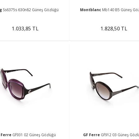
ng
Ss6375s 630n82 Güneş Gözlüğü
Montblanc
Mb140 B5 Güneş Gö
1.033,85 TL
1.828,50 TL
 Ferre
Gf931 02 Güneş Gözlüğü
GF Ferre
Gf912 03 Güneş Gözl