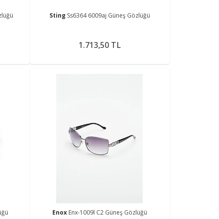
zlüğü
Sting
Ss6364 6009aj Güneş Gözlüğü
1.713,50 TL
üğü
Enox
Enx-1009l C2 Güneş Gözlüğü