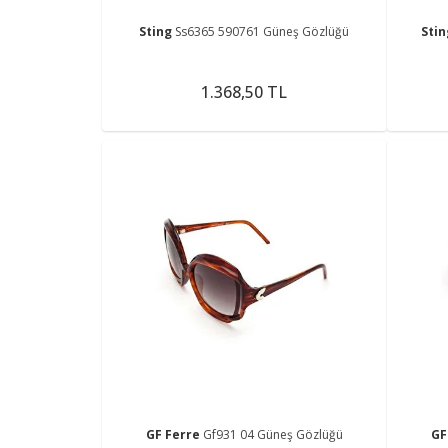
Sting
Ss6365 590761 Güneş Gözlüğü
Sti
1.368,50 TL
GF Ferre
Gf931 04 Güneş Gözlüğü
GF