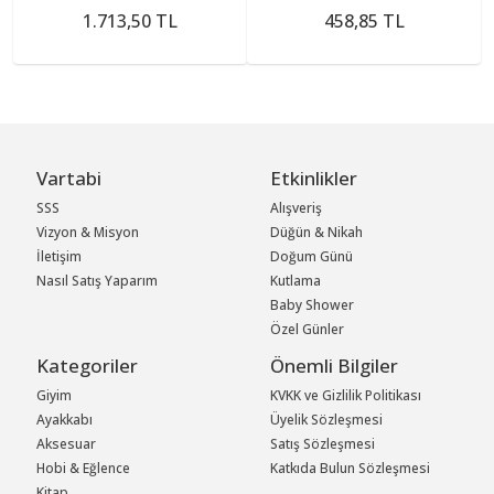
1.713,50 TL
458,85 TL
Vartabi
Etkinlikler
SSS
Alışveriş
Vizyon & Misyon
Düğün & Nikah
İletişim
Doğum Günü
Nasıl Satış Yaparım
Kutlama
Baby Shower
Özel Günler
Kategoriler
Önemli Bilgiler
Giyim
KVKK ve Gizlilik Politikası
Ayakkabı
Üyelik Sözleşmesi
Aksesuar
Satış Sözleşmesi
Hobi & Eğlence
Katkıda Bulun Sözleşmesi
Kitap