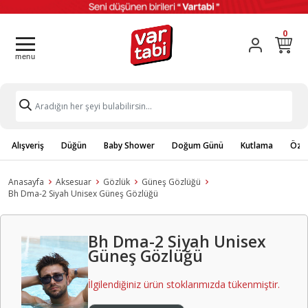
0
Alışveriş
Düğün
Baby Shower
Doğum Günü
Kutlama
Özel
Anasayfa
Aksesuar
Gözlük
Güneş Gözlüğü
Bh Dma-2 Siyah Unisex Güneş Gözlüğü
Bh Dma-2 Siyah Unisex
Güneş Gözlüğü
İlgilendiğiniz ürün stoklarımızda tükenmiştir.