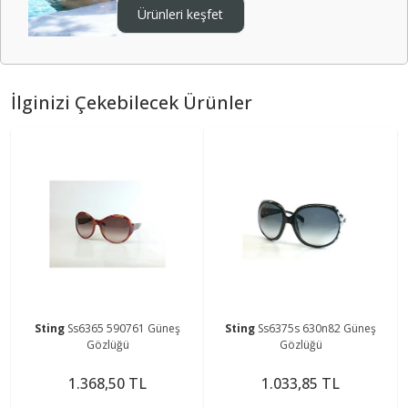
Ürünleri keşfet
İlginizi Çekebilecek Ürünler
Sting
Ss6365 590761 Güneş
Sting
Ss6375s 630n82 Güneş
Gözlüğü
Gözlüğü
1.368,50 TL
1.033,85 TL