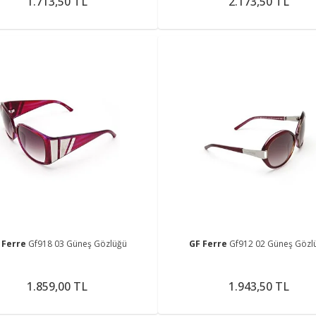
1.713,50 TL
2.173,50 TL
 Ferre
Gf918 03 Güneş Gözlüğü
GF Ferre
Gf912 02 Güneş Gözl
1.859,00 TL
1.943,50 TL