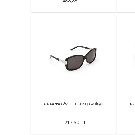
458,85 TL
GF Ferre
Gf913 01 Güneş Gözlüğü
GF
1.713,50 TL