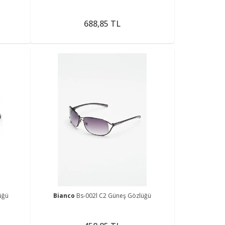
688,85 TL
üğü
Bianco
Bs-002l C2 Güneş Gözlüğü