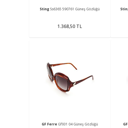
Sting
Ss6365 590761 Güneş Gözlüğü
Sti
1.368,50 TL
GF Ferre
Gf931 04 Güneş Gözlüğü
GF