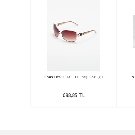
Enox
Enx-1009l C3 Güneş Gözlüğü
N
688,85 TL