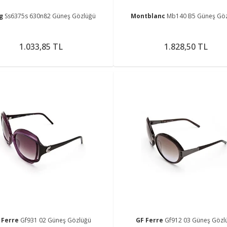
ng
Ss6375s 630n82 Güneş Gözlüğü
Montblanc
Mb140 B5 Güneş Gö
1.033,85 TL
1.828,50 TL
 Ferre
Gf931 02 Güneş Gözlüğü
GF Ferre
Gf912 03 Güneş Gözl