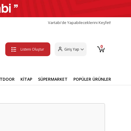
Vartabi'de Yapabileceklerini Keşfet!
0
Listeni Oluştur
Giriş Yap
UTDOOR
KİTAP
SÜPERMARKET
POPÜLER ÜRÜNLER