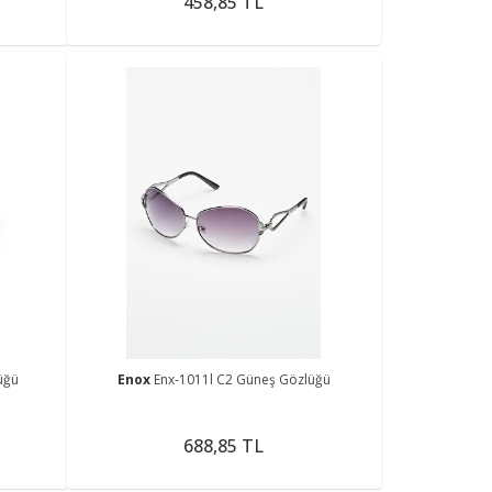
458,85 TL
üğü
Enox
Enx-1011l C2 Güneş Gözlüğü
688,85 TL