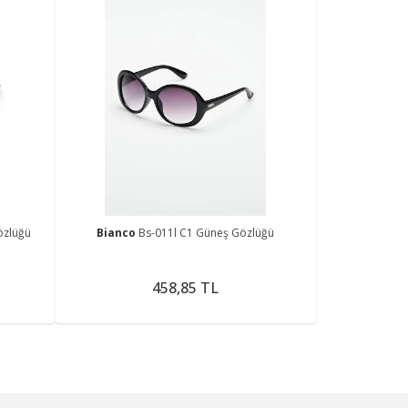
özlüğü
Bianco
Bs-011l C1 Güneş Gözlüğü
458,85 TL