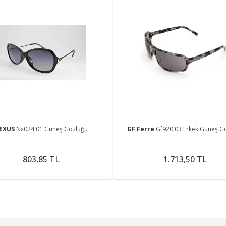
EXUS
Nx024 01 Güneş Gözlüğü
GF Ferre
Gf920 03 Erkek Güneş G
803,85 TL
1.713,50 TL