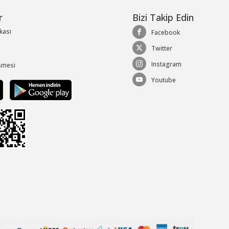
r
Bizi Takip Edin
ikası
Facebook
Twitter
Instagram
şmesi
Youtube