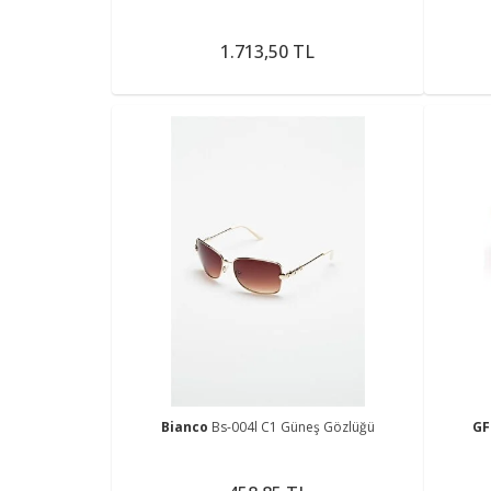
1.713,50 TL
Bianco
Bs-004l C1 Güneş Gözlüğü
GF