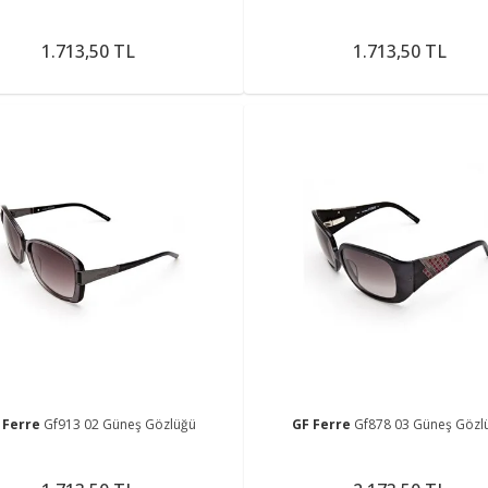
1.713,50 TL
1.713,50 TL
 Ferre
Gf913 02 Güneş Gözlüğü
GF Ferre
Gf878 03 Güneş Gözl