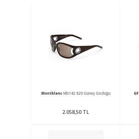
Montblanc
Mb142 820 Güneş Gözlüğü
GF
2.058,50 TL