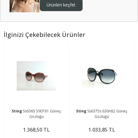
Ürünleri keşfet
İlginizi Çekebilecek Ürünler
Sting
Ss6365 590761 Güneş
Sting
Ss6375s 630n82 Güneş
Gözlüğü
Gözlüğü
1.368,50 TL
1.033,85 TL