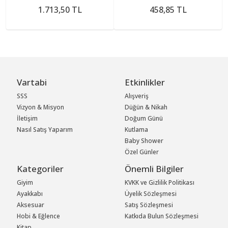
1.713,50 TL
458,85 TL
Vartabi
Etkinlikler
SSS
Alışveriş
Vizyon & Misyon
Düğün & Nikah
İletişim
Doğum Günü
Nasıl Satış Yaparım
Kutlama
Baby Shower
Özel Günler
Kategoriler
Önemli Bilgiler
Giyim
KVKK ve Gizlilik Politikası
Ayakkabı
Üyelik Sözleşmesi
Aksesuar
Satış Sözleşmesi
Hobi & Eğlence
Katkıda Bulun Sözleşmesi
Kitap