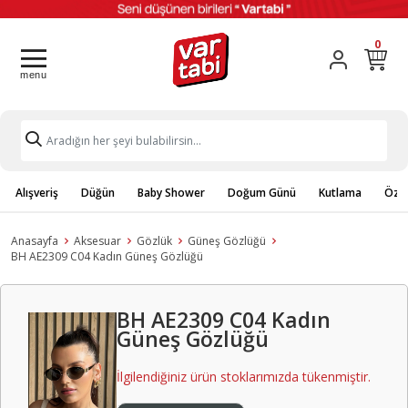
0
Alışveriş
Düğün
Baby Shower
Doğum Günü
Kutlama
Özel
Anasayfa
Aksesuar
Gözlük
Güneş Gözlüğü
BH AE2309 C04 Kadın Güneş Gözlüğü
BH AE2309 C04 Kadın
Güneş Gözlüğü
İlgilendiğiniz ürün stoklarımızda tükenmiştir.