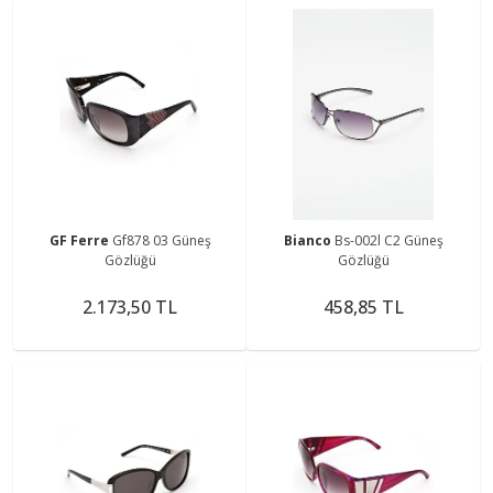
GF Ferre
Gf878 03 Güneş
Bianco
Bs-002l C2 Güneş
Gözlüğü
Gözlüğü
2.173,50 TL
458,85 TL