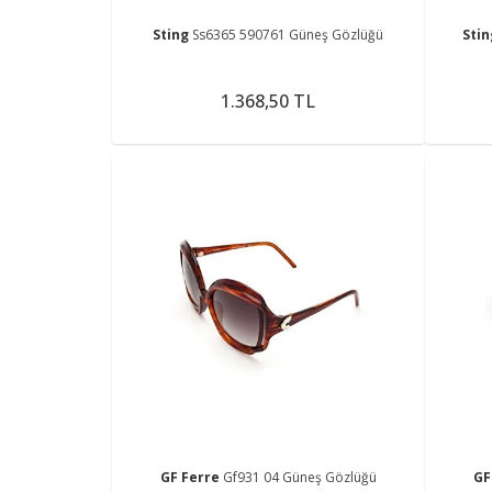
Sting
Ss6365 590761 Güneş Gözlüğü
Sti
1.368,50 TL
GF Ferre
Gf931 04 Güneş Gözlüğü
GF