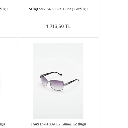
zlüğü
Sting
Ss6364 6009aj Güneş Gözlüğü
1.713,50 TL
üğü
Enox
Enx-1009l C2 Güneş Gözlüğü