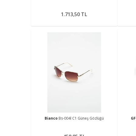
1.713,50 TL
Bianco
Bs-004l C1 Güneş Gözlüğü
GF