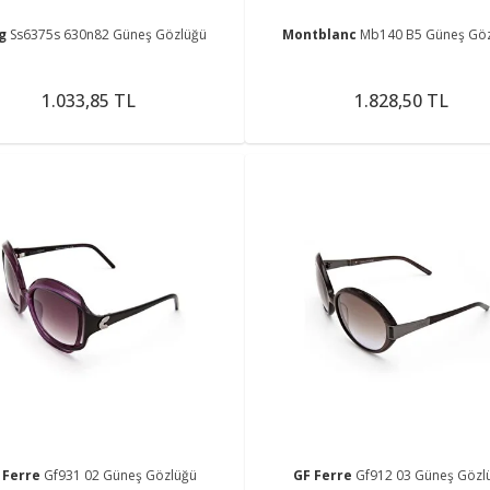
ng
Ss6375s 630n82 Güneş Gözlüğü
Montblanc
Mb140 B5 Güneş Gö
1.033,85 TL
1.828,50 TL
 Ferre
Gf931 02 Güneş Gözlüğü
GF Ferre
Gf912 03 Güneş Gözl