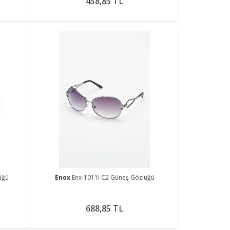
458,85 TL
üğü
Enox
Enx-1011l C2 Güneş Gözlüğü
688,85 TL