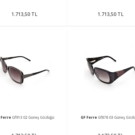
1.713,50 TL
1.713,50 TL
 Ferre
Gf913 02 Güneş Gözlüğü
GF Ferre
Gf878 03 Güneş Gözl