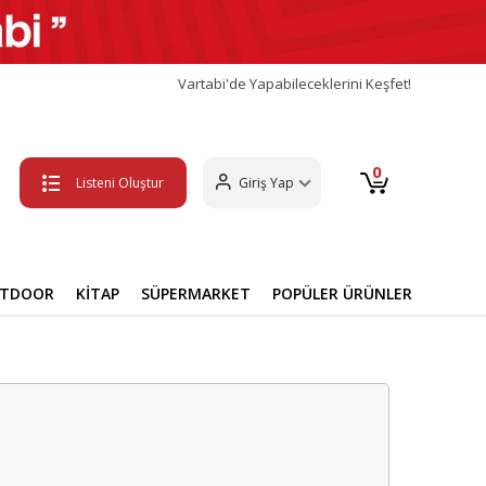
Vartabi'de Yapabileceklerini Keşfet!
0
Listeni Oluştur
Giriş Yap
UTDOOR
KİTAP
SÜPERMARKET
POPÜLER ÜRÜNLER