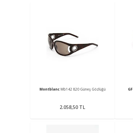
Montblanc
Mb142 820 Güneş Gözlüğü
GF
2.058,50 TL