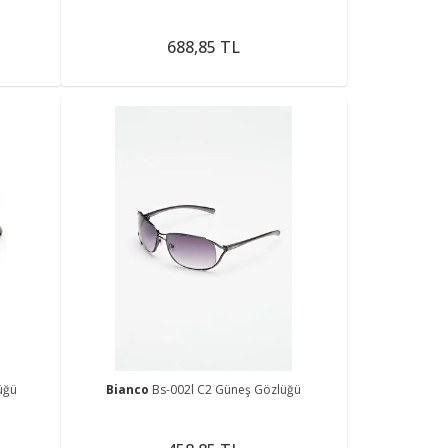
688,85 TL
üğü
Bianco
Bs-002l C2 Güneş Gözlüğü