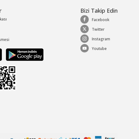
r
Bizi Takip Edin
ikası
Facebook
Twitter
Instagram
şmesi
Youtube