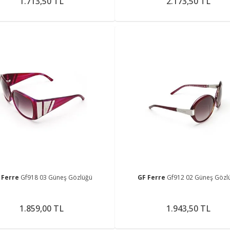
1.713,50 TL
2.173,50 TL
 Ferre
Gf918 03 Güneş Gözlüğü
GF Ferre
Gf912 02 Güneş Gözl
1.859,00 TL
1.943,50 TL