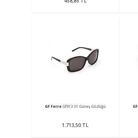
458,85 TL
GF Ferre
Gf913 01 Güneş Gözlüğü
GF
1.713,50 TL