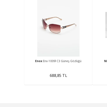
Enox
Enx-1009l C3 Güneş Gözlüğü
N
688,85 TL