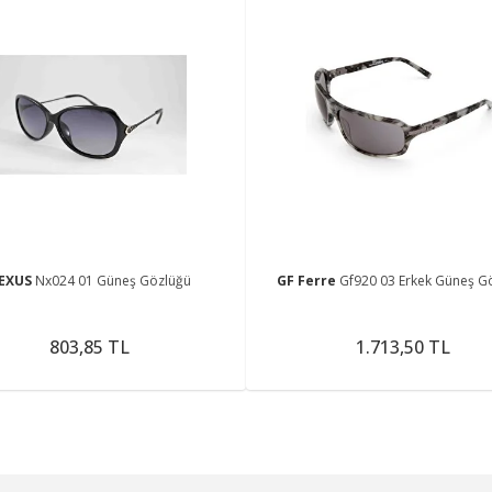
EXUS
Nx024 01 Güneş Gözlüğü
GF Ferre
Gf920 03 Erkek Güneş G
803,85 TL
1.713,50 TL