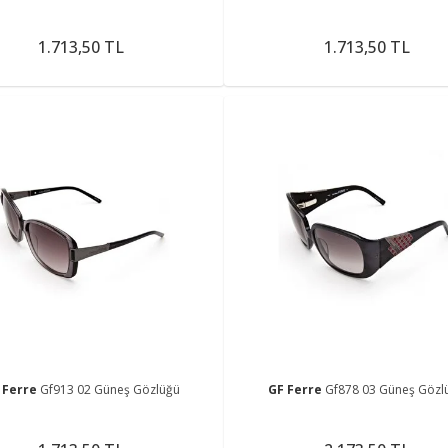
1.713,50 TL
1.713,50 TL
 Ferre
Gf913 02 Güneş Gözlüğü
GF Ferre
Gf878 03 Güneş Gözl