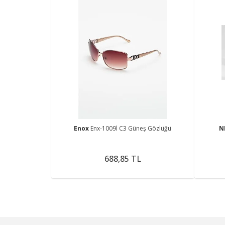
Enox
Enx-1009l C3 Güneş Gözlüğü
N
688,85 TL