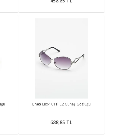
458,85 TL
üğü
Enox
Enx-1011l C2 Güneş Gözlüğü
688,85 TL