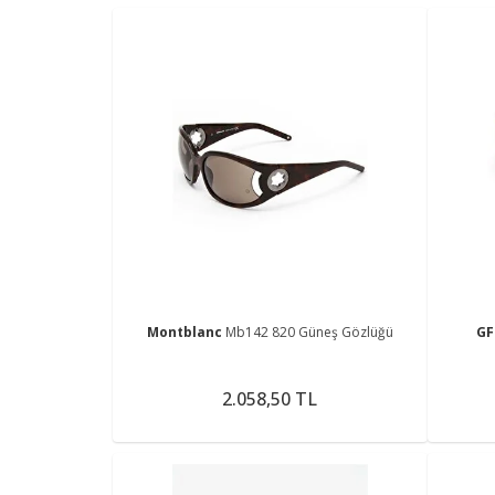
Montblanc
Mb142 820 Güneş Gözlüğü
GF
2.058,50 TL