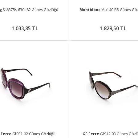
ng
Ss6375s 630n82 Güneş Gözlüğü
Montblanc
Mb140 B5 Güneş Gö
1.033,85 TL
1.828,50 TL
 Ferre
Gf931 02 Güneş Gözlüğü
GF Ferre
Gf912 03 Güneş Gözl