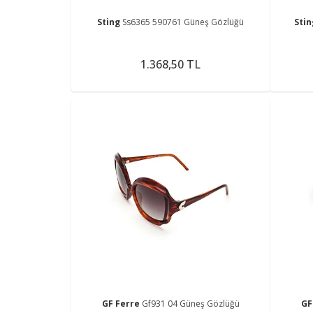
Sting
Ss6365 590761 Güneş Gözlüğü
Sti
1.368,50 TL
GF Ferre
Gf931 04 Güneş Gözlüğü
GF