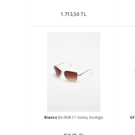
1.713,50 TL
Bianco
Bs-004l C1 Güneş Gözlüğü
GF