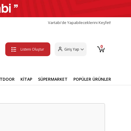
Vartabi'de Yapabileceklerini Keşfet!
0
Listeni Oluştur
Giriş Yap
UTDOOR
KİTAP
SÜPERMARKET
POPÜLER ÜRÜNLER