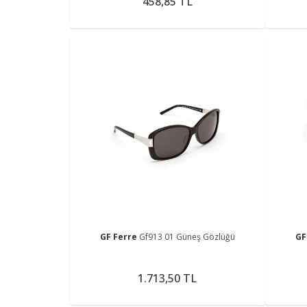
458,85 TL
GF Ferre
Gf913 01 Güneş Gözlüğü
GF
1.713,50 TL