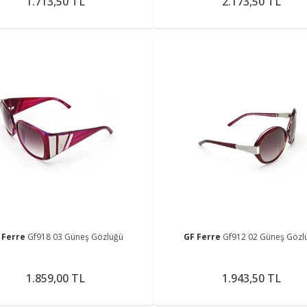
1.713,50 TL
2.173,50 TL
 Ferre
Gf918 03 Güneş Gözlüğü
GF Ferre
Gf912 02 Güneş Gözl
1.859,00 TL
1.943,50 TL