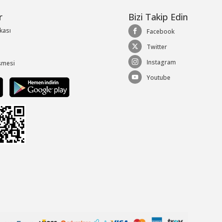
r
Bizi Takip Edin
ikası
Facebook
Twitter
Instagram
şmesi
Youtube