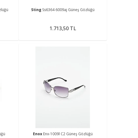
zlüğü
Sting
Ss6364 6009aj Güneş Gözlüğü
1.713,50 TL
üğü
Enox
Enx-1009l C2 Güneş Gözlüğü