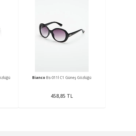
özlüğü
Bianco
Bs-011l C1 Güneş Gözlüğü
458,85 TL