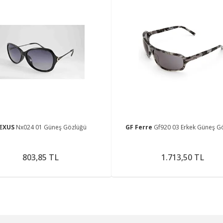
EXUS
Nx024 01 Güneş Gözlüğü
GF Ferre
Gf920 03 Erkek Güneş G
803,85 TL
1.713,50 TL