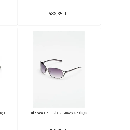
688,85 TL
üğü
Bianco
Bs-002l C2 Güneş Gözlüğü