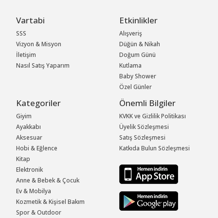
Vartabi
Etkinlikler
SSS
Alışveriş
Vizyon & Misyon
Düğün & Nikah
İletişim
Doğum Günü
Nasıl Satış Yaparım
Kutlama
Baby Shower
Özel Günler
Kategoriler
Önemli Bilgiler
Giyim
KVKK ve Gizlilik Politikası
Ayakkabı
Üyelik Sözleşmesi
Aksesuar
Satış Sözleşmesi
Hobi & Eğlence
Katkıda Bulun Sözleşmesi
Kitap
Elektronik
Anne & Bebek & Çocuk
Ev & Mobilya
Kozmetik & Kişisel Bakım
Spor & Outdoor