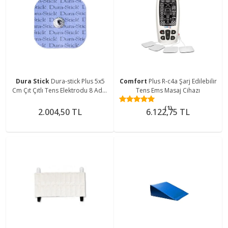
Dura Stick
Dura-stick Plus 5x5
Comfort
Plus R-c4a Şarj Edilebilir
Cm Çıt Çıtlı Tens Elektrodu 8 Adet
Tens Ems Masaj Cihazı
(2 PAKET)
(1)
2.004,50 TL
6.122,75 TL