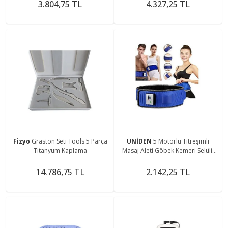
3.804,75 TL
4.327,25 TL
Fizyo
Graston Seti Tools 5 Parça
UNİDEN
5 Motorlu Titreşimli
Titanyum Kaplama
Masaj Aleti Göbek Kemeri Selülit
Cihazı Incelme Korsesi Eritme
Zayıflama Kemeri
14.786,75 TL
2.142,25 TL