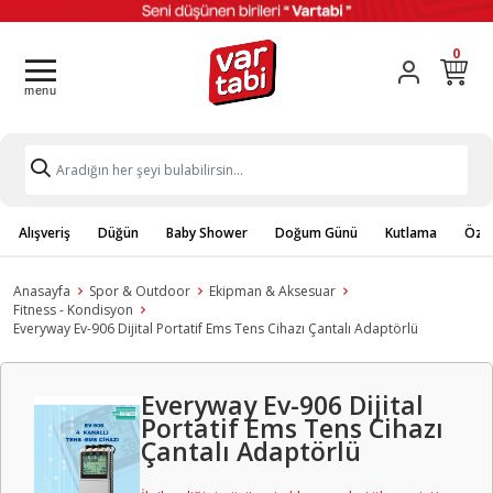
0
Alışveriş
Düğün
Baby Shower
Doğum Günü
Kutlama
Özel
Anasayfa
Spor & Outdoor
Ekipman & Aksesuar
Fitness - Kondisyon
Everyway Ev-906 Dijital Portatif Ems Tens Cihazı Çantalı Adaptörlü
Everyway Ev-906 Dijital
Portatif Ems Tens Cihazı
Çantalı Adaptörlü