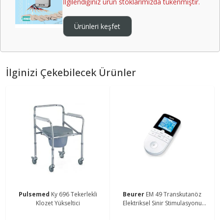
İlgilendiğiniz ürün stoklarımızda tükenmiştir.
Ürünleri keşfet
İlginizi Çekebilecek Ürünler
Pulsemed
Ky 696 Tekerlekli
Beurer
EM 49 Transkutanöz
Klozet Yükseltici
Elektriksel Sinir Stimulasyonu
Cihazı