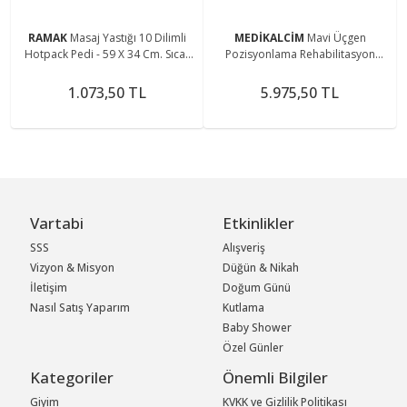
RAMAK
Masaj Yastığı 10 Dilimli
MEDİKALCİM
Mavi Üçgen
Hotpack Pedi - 59 X 34 Cm. Sıcak
Pozisyonlama Rehabilitasyon
Uygulama Bej
Minderi 60x20, konforlu egzersiz
desteği
1.073,50 TL
5.975,50 TL
Vartabi
Etkinlikler
SSS
Alışveriş
Vizyon & Misyon
Düğün & Nikah
İletişim
Doğum Günü
Nasıl Satış Yaparım
Kutlama
Baby Shower
Özel Günler
Kategoriler
Önemli Bilgiler
Giyim
KVKK ve Gizlilik Politikası