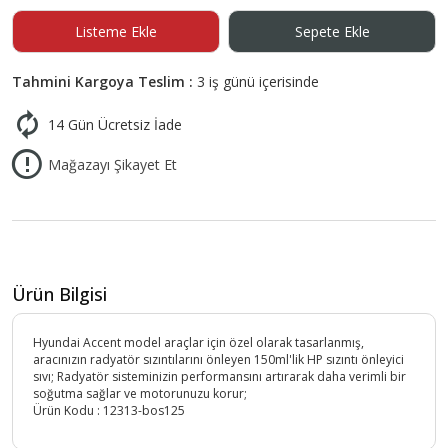
Listeme Ekle
Sepete Ekle
Tahmini Kargoya Teslim :
3 iş günü içerisinde
14 Gün Ücretsiz İade
Mağazayı Şikayet Et
Ürün Bilgisi
Hyundai Accent model araçlar için özel olarak tasarlanmış,
aracınızın radyatör sızıntılarını önleyen 150ml'lik HP sızıntı önleyici
sıvı; Radyatör sisteminizin performansını artırarak daha verimli bir
soğutma sağlar ve motorunuzu korur;
Ürün Kodu :
12313-bos125