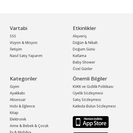
Vartabi
Etkinlikler
SSS
Alışveriş
Vizyon & Misyon
Düğün & Nikah
İletişim
Doğum Günü
Nasıl Satış Yaparım
Kutlama
Baby Shower
Özel Günler
Kategoriler
Önemli Bilgiler
Giyim
KVKK ve Gizlilik Politikası
Ayakkabı
Üyelik Sözleşmesi
Aksesuar
Satış Sözleşmesi
Hobi & Eğlence
Katkıda Bulun Sözleşmesi
Kitap
Elektronik
Anne & Bebek & Çocuk
Ev & Mobilya