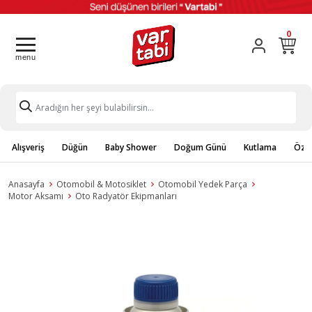
0
Alışveriş
Düğün
Baby Shower
Doğum Günü
Kutlama
Özel
Anasayfa
Otomobil & Motosiklet
Otomobil Yedek Parça
Motor Aksamı
Oto Radyatör Ekipmanları