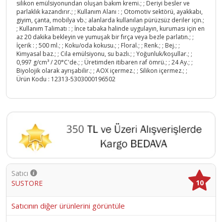
silikon emülsiyonundan oluşan bakım kremi.; ; Deriyi besler ve
parlaklık kazandırır.; ; Kullanım Alanı : ; Otomotiv sektörü, ayakkabı,
giyim, çanta, mobilya vb.; alanlarda kullanılan pürüzsüz deriler için.;
; Kullanım Talimatı : ; İnce tabaka halinde uygulayın, kuruması için en
az 20 dakika bekleyin ve yumuşak bir fırça veya bezle parlatın.; ;
İçerik : ; 500 ml.; ; Koku/oda kokusu.; ; Floral.; ; Renk.; ; Bej.; ;
Kimyasal baz.; ; Cila emülsiyonu, su bazlı.; ; Yoğunluk/koşullar.; ;
0,997 g/cm³ / 20°C'de.; ; Üretimden itibaren raf ömrü.; ; 24 Ay.; ;
Biyolojik olarak ayrışabilir.; ; AOX içermez.; ; Silikon içermez.; ;
Ürün Kodu :
12313-5303000196502
Satıcı
10
SUSTORE
Satıcının diğer ürünlerini görüntüle