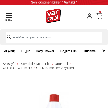
0
Alışveriş
Düğün
Baby Shower
Doğum Günü
Kutlama
Özel
Anasayfa
Otomobil & Motosiklet
Otomobil
Oto Bakım & Temizlik
Oto Döşeme Temizleyicileri