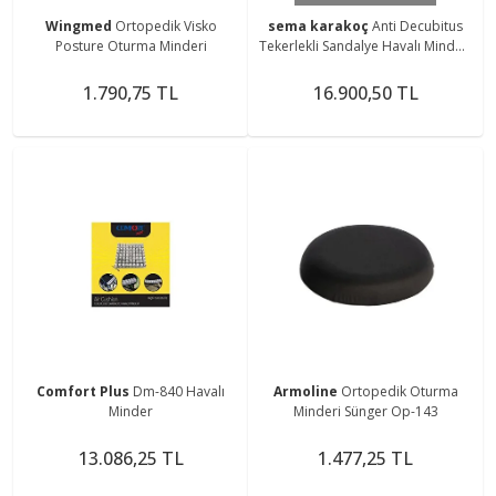
Wingmed
Ortopedik Visko
sema karakoç
Anti Decubitus
Posture Oturma Minderi
Tekerlekli Sandalye Havalı Minderi
(45CM-40CM-10CM)
1.790,75 TL
16.900,50 TL
Comfort Plus
Dm-840 Havalı
Armoline
Ortopedik Oturma
Minder
Minderi Sünger Op-143
13.086,25 TL
1.477,25 TL