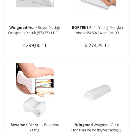
Wingmed
Visco Boyun Yastığı
BORTEKS
Reflü Yastığı Yetişkin
Ortopedik Yastık (57X37X11 CM)
Visco 65x60x24 cm Brt-09
(W 1201)
2.299,00 TL
6.274,75 TL
Sevamed
Diz Arası Pozisyon
Wingmed
Wıngmed Visco
Yastığı
Horlama Ve Pozisyon Yastığı (w