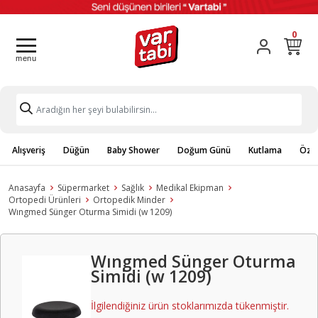
0
Alışveriş
Düğün
Baby Shower
Doğum Günü
Kutlama
Özel
Anasayfa
Süpermarket
Sağlık
Medikal Ekipman
Ortopedi Ürünleri
Ortopedik Minder
Wıngmed Sünger Oturma Simidi (w 1209)
Wıngmed Sünger Oturma
Simidi (w 1209)
İlgilendiğiniz ürün stoklarımızda tükenmiştir.