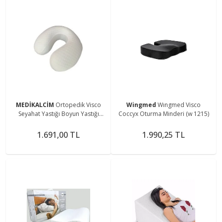
MEDİKALCİM
Ortopedik Visco
Wingmed
Wıngmed Visco
Seyahat Yastığı Boyun Yastığı
Coccyx Oturma Minderi (w 1215)
W1208 Gm Yolculuk Destek
Yastığı
1.691,00 TL
1.990,25 TL