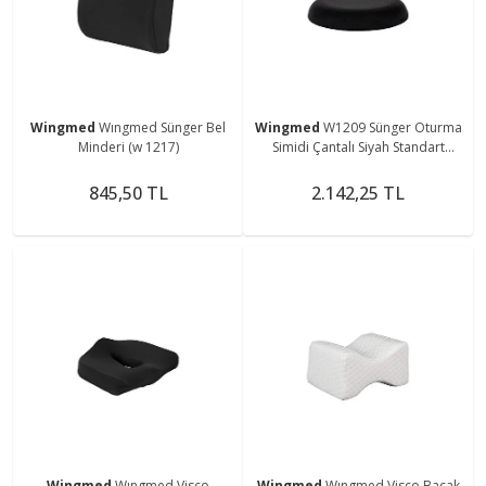
Wingmed
Wıngmed Sünger Bel
Wingmed
W1209 Sünger Oturma
Minderi (w 1217)
Simidi Çantalı Siyah Standart
Minderi
845,50 TL
2.142,25 TL
Wingmed
Wıngmed Visco
Wingmed
Wıngmed Visco Bacak