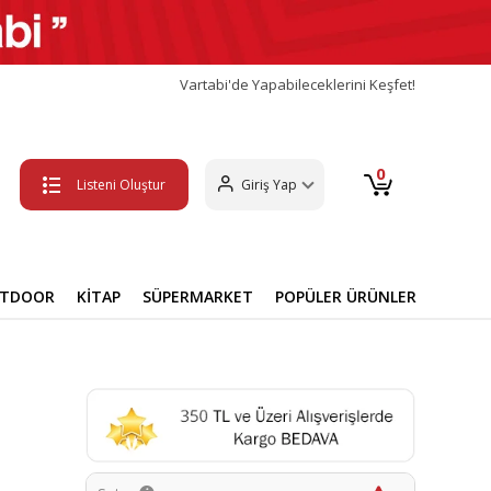
Vartabi'de Yapabileceklerini Keşfet!
0
Listeni Oluştur
Giriş Yap
UTDOOR
KİTAP
SÜPERMARKET
POPÜLER ÜRÜNLER