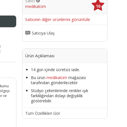
Satıcı
10
medikalcim
me
Satıcının diğer ürünlerini görüntüle
Satıcıya Ulaş
ı
t
Ürün Açıklaması
14 gün içinde ücretsiz iade.
Bu ürün
medikalcim
mağazası
tarafından gönderilecektir
sokumu
Stüdyo çekimlerinde renkler ışık
bölgeyi
farklılığından dolayı değişiklik
or ve
gösterebilir.
Tüm Özellikleri Gör