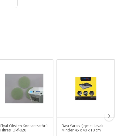
Elyaf Oksijen Konsantratörü
Bası Yarası Şişme Havalı
Turuncu
Filtresi Okf-020
Minder 45 x 40 x 10 cm
Ilk Yar