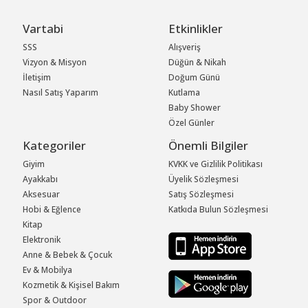
Vartabi
Etkinlikler
SSS
Alışveriş
Vizyon & Misyon
Düğün & Nikah
İletişim
Doğum Günü
Nasıl Satış Yaparım
Kutlama
Baby Shower
Özel Günler
Kategoriler
Önemli Bilgiler
Giyim
KVKK ve Gizlilik Politikası
Ayakkabı
Üyelik Sözleşmesi
Aksesuar
Satış Sözleşmesi
Hobi & Eğlence
Katkıda Bulun Sözleşmesi
Kitap
Elektronik
Anne & Bebek & Çocuk
Ev & Mobilya
Kozmetik & Kişisel Bakım
Spor & Outdoor