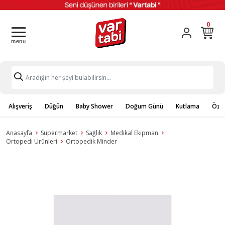
0
Alışveriş
Düğün
Baby Shower
Doğum Günü
Kutlama
Özel
Anasayfa
Süpermarket
Sağlık
Medikal Ekipman
Ortopedi Ürünleri
Ortopedik Minder