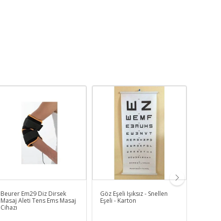
Beurer Em29 Diz Dirsek
Göz Eşeli Işıksız - Snellen
Jelli Mı
Masaj Aleti Tens Ems Masaj
Eşeli - Karton
Soğuk-S
Cihazı
Manyet