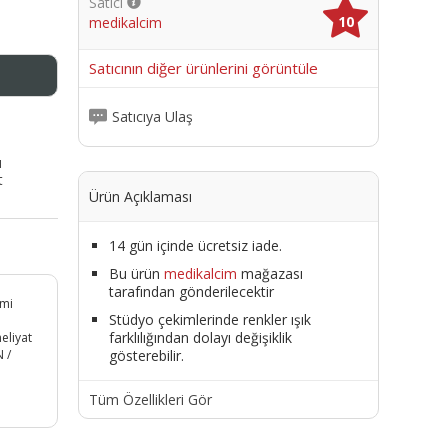
Satıcı
10
medikalcim
me
Satıcının diğer ürünlerini görüntüle
Satıcıya Ulaş
ı
t
Ürün Açıklaması
14 gün içinde ücretsiz iade.
Bu ürün
medikalcim
mağazası
tarafından gönderilecektir
omi
Stüdyo çekimlerinde renkler ışık
farklılığından dolayı değişiklik
eliyat
gösterebilir.
 /
Tüm Özellikleri Gör