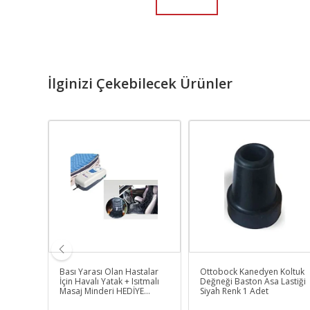
İlginizi Çekebilecek Ürünler
t 7
Bası Yarası Olan Hastalar
Ottobock Kanedyen Koltuk
İçin Havalı Yatak + Isıtmalı
Değneği Baston Asa Lastiği
Masaj Minderi HEDİYE
Siyah Renk 1 Adet
Comfort Plus