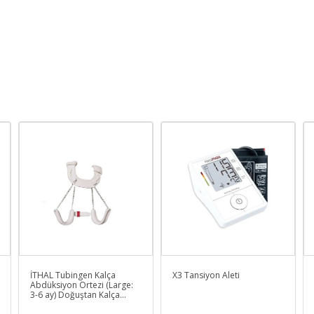
İTHAL Tubingen Kalça
X3 Tansiyon Aleti
Abdüksiyon Ortezi (Large:
3-6 ay) Doğuştan Kalça
Çıkığı Ortezi Boncuk Ayarlı