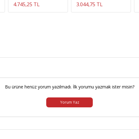
4.745,25 TL
3.044,75 TL
Bu ürüne henüz yorum yazılmadı. İlk yorumu yazmak ister misin?
Yorum Yaz