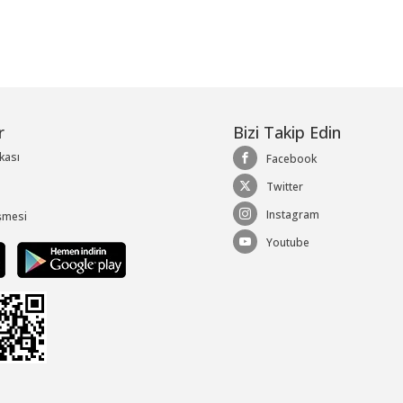
r
Bizi Takip Edin
ikası
Facebook
Twitter
Instagram
şmesi
Youtube