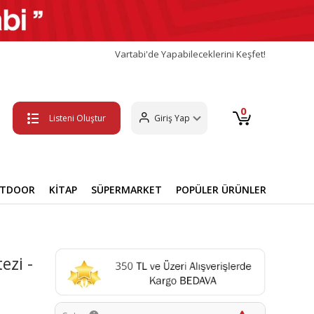
Vartabi'de Yapabileceklerini Keşfet!
0
Listeni Oluştur
Giriş Yap
UTDOOR
KİTAP
SÜPERMARKET
POPÜLER ÜRÜNLER
ezi -