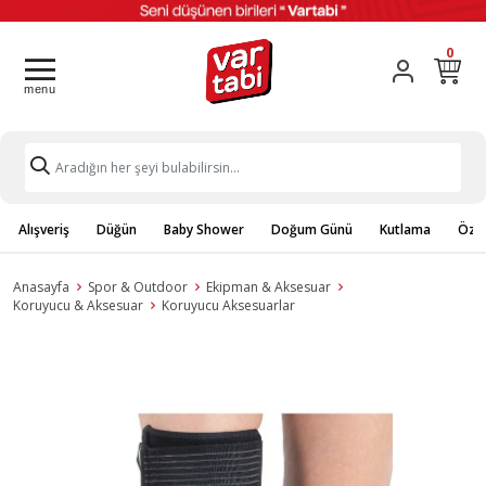
0
Alışveriş
Düğün
Baby Shower
Doğum Günü
Kutlama
Özel
Anasayfa
Spor & Outdoor
Ekipman & Aksesuar
Koruyucu & Aksesuar
Koruyucu Aksesuarlar