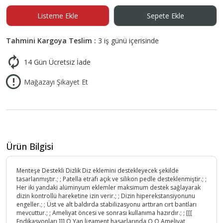
Listeme Ekle
Sepete Ekle
Tahmini Kargoya Teslim :
3 iş günü içerisinde
14 Gün Ücretsiz İade
Mağazayı Şikayet Et
Ürün Bilgisi
Menteşe Destekli Dizlik Diz eklemini destekleyecek şekilde
tasarlanmıştır.; ; Patella etrafı açık ve silikon pedle desteklenmiştir.; ;
Her iki yandaki alüminyum eklemler maksimum destek sağlayarak
dizin kontrollü hareketine izin verir.; ; Dizin hiperekstansiyonunu
engeller.; ; Üst ve alt baldırda stabilizasyonu arttıran cırt bantları
mevcuttur.; ; Ameliyat öncesi ve sonrası kullanıma hazırdır.; ; [[[
Endikasyonları ]]] O Yan ligament hasarlarında O O Ameliyat