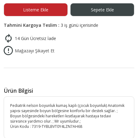
Listeme Ekle
Sepete Ekle
Tahmini Kargoya Teslim :
3 iş günü içerisinde
14 Gün Ücretsiz İade
Mağazayı Şikayet Et
Ürün Bilgisi
Pediatrik nelson boyunluk kumaş kaplı (çocuk boyunluk) Anatomik
yapısı sayesinde boyun bölgesine konforlu bir destek sağlar. ;
Boyun bölgesindeki hareketleri kısıtlayarak hastaya tedavi
süresince yardımcı olur. ; Mr uyumludur.;
Ürün Kodu :
7319-TYBLBVT0Y4LZN7AH68