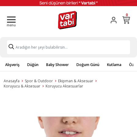
0
Alışveriş
Düğün
Baby Shower
Doğum Günü
Kutlama
Özel
Anasayfa
Spor & Outdoor
Ekipman & Aksesuar
Koruyucu & Aksesuar
Koruyucu Aksesuarlar