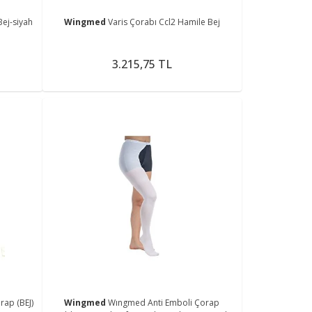
Bej-siyah
Wingmed
Varis Çorabı Ccl2 Hamile Bej
3.215,75 TL
rap (BEJ)
Wingmed
Wıngmed Anti Emboli Çorap