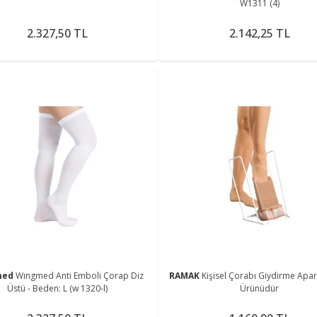
W1311 (4)
2.327,50 TL
2.142,25 TL
med
Wıngmed Anti Emboli Çorap Diz
RAMAK
Kişisel Çorabı Giydirme Apar
Üstü - Beden: L (w 1320-l)
Ürünüdür