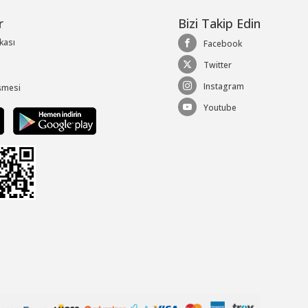
r
Bizi Takip Edin
ikası
Facebook
Twitter
Instagram
şmesi
Youtube