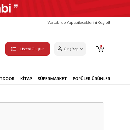
Vartabi'de Yapabileceklerini Keşfet!
0
Listeni Oluştur
Giriş Yap
UTDOOR
KİTAP
SÜPERMARKET
POPÜLER ÜRÜNLER