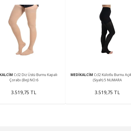
KALCİM
Ccl2 Diz Üstü Burnu Kapalı
MEDİKALCİM
Ccl2 Külotlu Burnu Açı
Çorabı (Bej) NO:6
(Siyah) 5 NUMARA
3.519,75 TL
3.519,75 TL