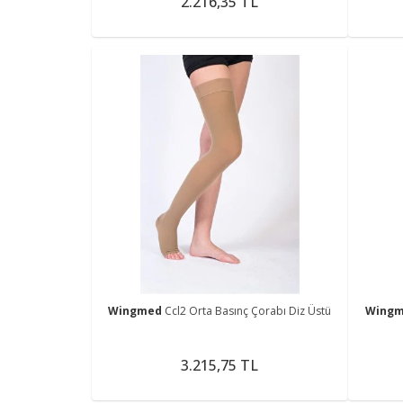
2.216,35 TL
Wingmed
Ccl2 Orta Basınç Çorabı Diz Üstü
Wing
3.215,75 TL