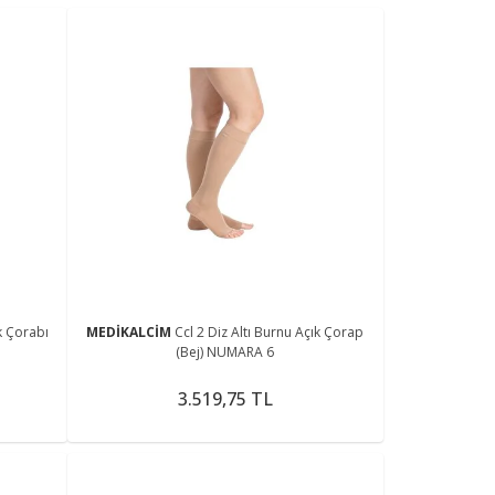
k Çorabı
MEDİKALCİM
Ccl 2 Diz Altı Burnu Açık Çorap
(Bej) NUMARA 6
3.519,75 TL