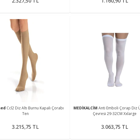
2.327,50 TL
1.160,90 TL
med
Ccl2 Diz Altı Burnu Kapalı Çorabı
MEDİKALCİM
Anti Emboli Çorap Diz Ü
Ten
Çevresi 29-32CM Xxlarge
3.215,75 TL
3.063,75 TL