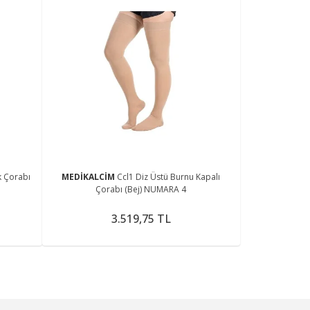
k Çorabı
MEDİKALCİM
Ccl1 Diz Üstü Burnu Kapalı
Çorabı (Bej) NUMARA 4
3.519,75 TL