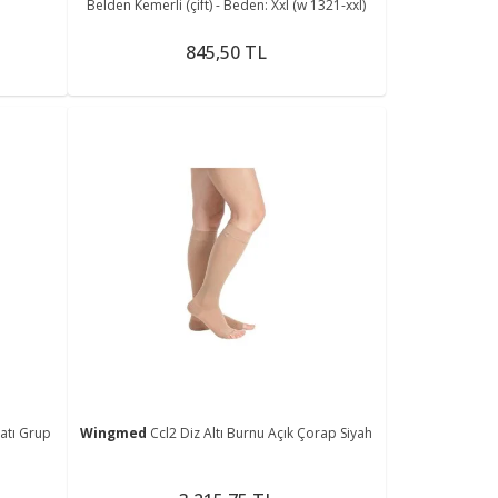
Belden Kemerli (çift) - Beden: Xxl (w 1321-xxl)
845,50 TL
atı Grup
Wingmed
Ccl2 Diz Altı Burnu Açık Çorap Siyah