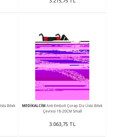
3.215,75 TL
stü Bilek
MEDİKALCİM
Anti Emboli Çorap Diz Üstü Bilek
Çevresi 18-20CM Small
3.063,75 TL