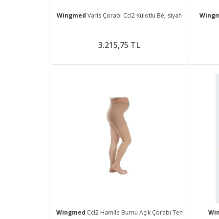
Wingmed
Varis Çorabı Ccl2 Külotlu Bej-siyah
Wing
3.215,75 TL
Wingmed
Ccl2 Hamile Burnu Açık Çorabı Ten
Wi