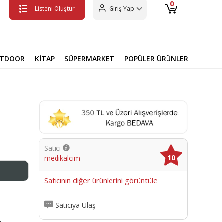
0
Listeni Oluştur
Giriş Yap
UTDOOR
KİTAP
SÜPERMARKET
POPÜLER ÜRÜNLER
Satıcı
10
medikalcim
me
Satıcının diğer ürünlerini görüntüle
Satıcıya Ulaş
ı