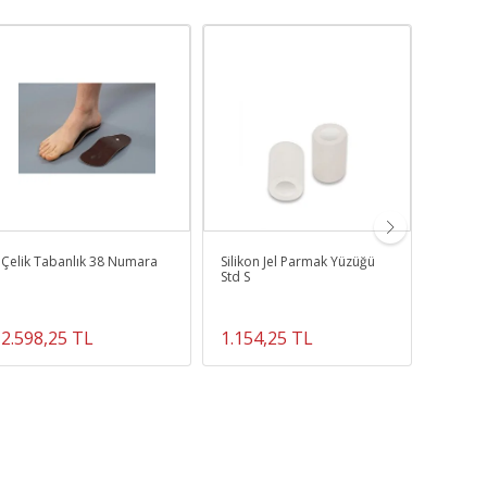
Çelik Tabanlık 38 Numara
Silikon Jel Parmak Yüzüğü
Böbrek
Std S
2.598,25 TL
1.154,25 TL
921,5