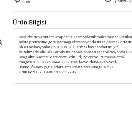
Şikayet E
İade
ık
nleri
ı
Tesettür Ceket & Yelek
Cımbız
Lambader
Banyo Aksesuarları
Bone & Deniz Gözlüğü
Vantilatör
Taç
 Oyuncakları
Tesettür Takımlar
Mayokini
Isıtıcı
Bandana
Ürün Bilgisi
esuarları
Tesettür Abiye
Pareo
Plaj Havlusu
<div id="rich-content-wrapper"> Termoplastik malzemeden üretilen
nokta prensibine göre parmağı ekstansiyonda tutan parmak ortezid
<h3>Endikasyonlar</h3> <ul> <li>Parmak kas hareketsizliğini
düzeltmede</li> <li>Cerrahi müdahale sonrası rehabilitasyonda</li>
<img alt=" width=" data-src="{cdn_url}/ty8/product/media/html-
images/20200722/10/44033320/887f4c9d-de8a-49ab-9c6f-
3988d8f89a85.jpg"> <data-src></data-src></img> </div>
Ürün Kodu :
7319-8622099552796