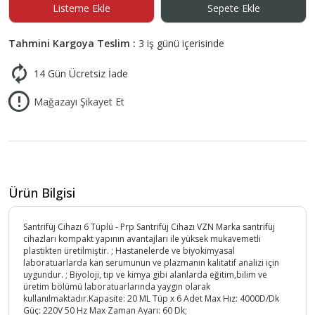
Listeme Ekle
Sepete Ekle
Tahmini Kargoya Teslim :
3 iş günü içerisinde
14 Gün Ücretsiz İade
Mağazayı Şikayet Et
Ürün Bilgisi
Santrifüj Cihazı 6 Tüplü - Prp Santrifüj Cihazı VZN Marka santrifüj
cihazları kompakt yapının avantajları ile yüksek mukavemetli
plastikten üretilmiştir. ; Hastanelerde ve biyokimyasal
laboratuarlarda kan serumunun ve plazmanın kalitatif analizi için
uygundur. ; Biyoloji, tıp ve kimya gibi alanlarda eğitim,bilim ve
üretim bölümü laboratuarlarında yaygın olarak
kullanılmaktadır.Kapasite: 20 ML Tüp x 6 Adet Max Hız: 4000D/Dk
Güç: 220V 50 Hz Max Zaman Ayarı: 60 Dk;