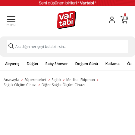
0
Alışveriş
Düğün
Baby Shower
Doğum Günü
Kutlama
Özel
Anasayfa
Süpermarket
Sağlık
Medikal Ekipman
Sağlık Ölçüm Cihazı
Diğer Sağlık Ölçüm Cihazı