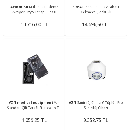
AEROBİKA
Mukus Temizleme
ERPA
E-233a - Cihaz Arabası
Akciğer Fizyo Terapi Cihazı
Çekmeceli, Askılıklı
10.716,00 TL
14.696,50 TL
VZN medical equipment
Vzn
VZN
Santrifüj Cihazı 6 Tüplü - Prp
Standart Çift Taraflı Stetoskop Ty-
Santrifüj Cihazı
s02
1.059,25 TL
9.352,75 TL