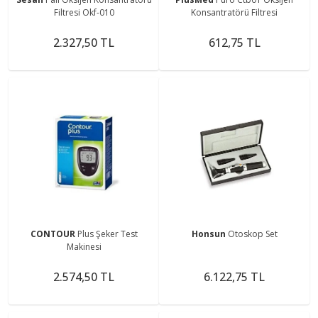
Filtresi Okf-010
Konsantratörü Filtresi
2.327,50 TL
612,75 TL
CONTOUR
Plus Şeker Test
Honsun
Otoskop Set
Makinesi
2.574,50 TL
6.122,75 TL