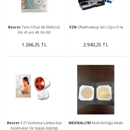
Beurer
Tens Cihazı 8li Elektrod,
VZN
Oftalmaskop Set ( Ops-214)
Em 41,em 49, Em 80
1.266,35 TL
2.940,25 TL
Beurer
Il 21 Kızılötesi Lamba Kas
MEDİKALCİM
Renk Körlüğü Kitabı
Kasılmaları Ve Soğuk Algınlığı