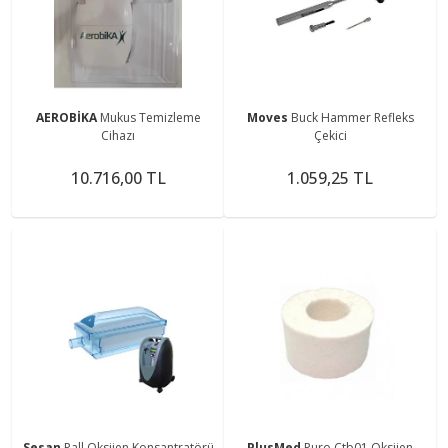
AEROBİKA
Mukus Temizleme
Moves
Buck Hammer Refleks
Cihazı
Çekici
10.716,00 TL
1.059,25 TL
Sesan
Pall Oksijen Konsantratörü
PlusMed
Puro Ctb01 Oksijen